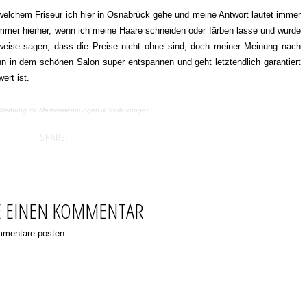
elchem Friseur ich hier in Osnabrück gehe und meine Antwort lautet immer
mmer hierher, wenn ich meine Haare schneiden oder färben lasse und wurde
weise sagen, dass die Preise nicht ohne sind, doch meiner Meinung nach
ann in dem schönen Salon super entspannen und geht letztendlich garantiert
ert ist.
ge) Werbung da Markennennungen & Verlinkungen
SHARE:
E EINEN KOMMENTAR
ommentare posten.