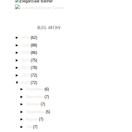
BLOG ARCHIV
►
2026
(62)
►
2025
(88)
►
2024
(86)
►
2023
(75)
►
2022
(78)
►
2021
(72)
▼
2020
(72)
►
Dezember
(6)
►
November
(7)
►
Oktober
(7)
►
September
(5)
►
August
(7)
►
Juli
(7)