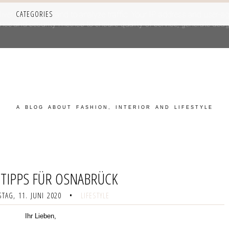
CATEGORIES
iver its services and to analyze traffic. Your IP address and user-a
e and security metrics to ensure quality of service, generate usage
A BLOG ABOUT FASHION, INTERIOR AND LIFESTYLE
 TIPPS FÜR OSNABRÜCK
TAG, 11. JUNI 2020
•
LIFESTYLE
Ihr Lieben,