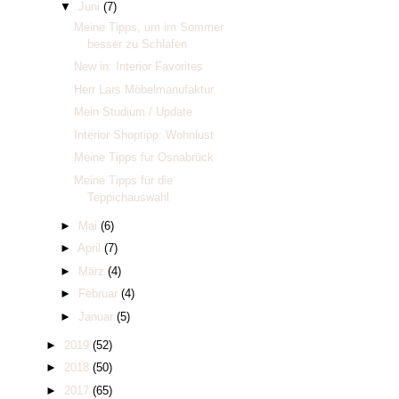
▼
Juni
(7)
Meine Tipps, um im Sommer
besser zu Schlafen
New in: Interior Favorites
Herr Lars Möbelmanufaktur
Mein Studium / Update
Interior Shoptipp: Wohnlust
Meine Tipps für Osnabrück
Meine Tipps für die
Teppichauswahl
►
Mai
(6)
►
April
(7)
►
März
(4)
►
Februar
(4)
►
Januar
(5)
►
2019
(52)
►
2018
(50)
►
2017
(65)