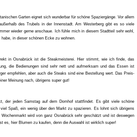
anischen Garten eignet sich wunderbar für schöne Spaziergänge. Vor allem
ßerhalb des Trubels in der Innenstadt. Am Westerberg gibt es so viele
immer wieder gerne anschaue. Ich fühle mich in diesem Stadtteil sehr wohl,
ck habe, in dieser schönen Ecke zu wohnen.
kt in Osnabrück ist die Steakmeisterei. Hier stimmt, wie ich finde, das
bung, die Bedienungen sind sehr nett und aufmerksam und das Essen ist
rger empfehlen, aber auch die Steaks sind eine Bestellung wert. Das Preis-
einer Meinung nach, übrigens super gut!
t, der jeden Samstag auf dem Domhof stattfindet. Es gibt viele schöne
iel Spaß, ein wenig über den Markt zu spazieren. Es lohnt sich übrigens
der Wochenmarkt wird von ganz Osnabrück sehr geschätzt und ist deswegen
st es, hier Blumen zu kaufen, denn die Auswahl ist wirklich super!