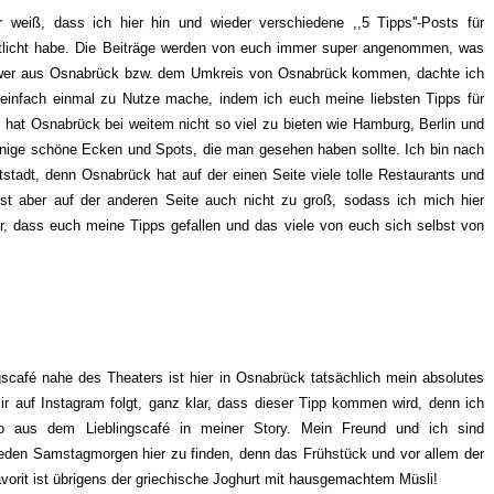
weiß, dass ich hier hin und wieder verschiedene ,,5 Tipps''-Posts für
entlicht habe. Die Beiträge werden von euch immer super angenommen, was
ollower aus Osnabrück bzw. dem Umkreis von Osnabrück kommen, dachte ich
g einfach einmal zu Nutze mache, indem ich euch meine liebsten Tipps für
 hat Osnabrück bei weitem nicht so viel zu bieten wie Hamburg, Berlin und
 einige schöne Ecken und Spots, die man gesehen haben sollte. Ich bin nach
tstadt, denn Osnabrück hat auf der einen Seite viele tolle Restaurants und
ist aber auf der anderen Seite auch nicht zu groß, sodass ich mich hier
r, dass euch meine Tipps gefallen und das viele von euch sich selbst von
scafé nahe des Theaters ist hier in Osnabrück tatsächlich mein absolutes
ir auf Instagram folgt, ganz klar, dass dieser Tipp kommen wird, denn ich
o aus dem Lieblingscafé in meiner Story. Mein Freund und ich sind
eden Samstagmorgen hier zu finden, denn das Frühstück und vor allem der
avorit ist übrigens der griechische Joghurt mit hausgemachtem Müsli!