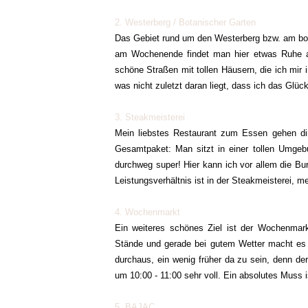
2. Westerberg / Botanischer Garten
Das Gebiet rund um den Westerberg bzw. am bot
am Wochenende findet man hier etwas Ruhe au
schöne Straßen mit tollen Häusern, die ich mir 
was nicht zuletzt daran liegt, dass ich das Glü
3. Steakmeisterei
Mein liebstes Restaurant zum Essen gehen dire
Gesamtpaket: Man sitzt in einer tollen Umge
durchweg super! Hier kann ich vor allem die Bu
Leistungsverhältnis ist in der Steakmeisterei, m
4. Wochenmarkt
Ein weiteres schönes Ziel ist der Wochenmark
Stände und gerade bei gutem Wetter macht es v
durchaus, ein wenig früher da zu sein, denn 
um 10:00 - 11:00 sehr voll. Ein absolutes Muss i
5. BAJAC