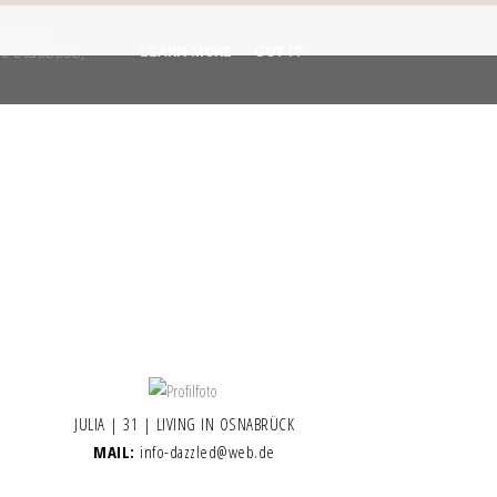
gent are
 statistics,
LEARN MORE
GOT IT
JULIA | 31 | LIVING IN OSNABRÜCK
MAIL:
info-dazzled@web.de