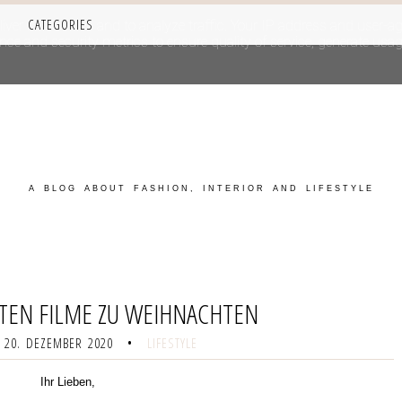
CATEGORIES
iver its services and to analyze traffic. Your IP address and user-a
e and security metrics to ensure quality of service, generate usage
A BLOG ABOUT FASHION, INTERIOR AND LIFESTYLE
STEN FILME ZU WEIHNACHTEN
 20. DEZEMBER 2020
•
LIFESTYLE
Ihr Lieben,