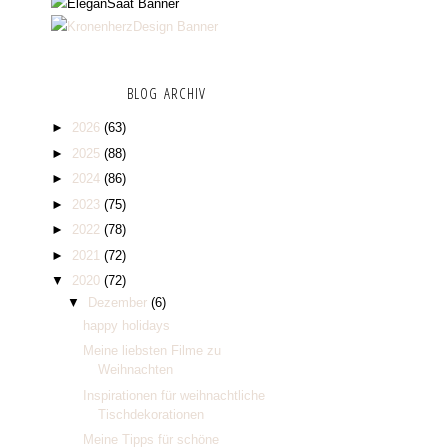
BLOG ARCHIV
►
2026
(63)
►
2025
(88)
►
2024
(86)
►
2023
(75)
►
2022
(78)
►
2021
(72)
▼
2020
(72)
▼
Dezember
(6)
happy holidays
Meine liebsten Filme zu
Weihnachten
Inspirationen für weihnachtliche
Tischdekorationen
Meine Tipps für schöne