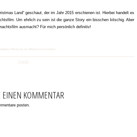
tmas Land“ geschaut, der im Jahr 2015 erschienen ist. Hierbei handelt es
tsfilm. Um ehrlich zu sein ist die ganze Story ein bisschen kitschig. Aber
nachtsfilm ausmacht? Für mich persönlich definitiv!
eiwillige) Werbung da Markennennungen
SHARE:
E EINEN KOMMENTAR
ommentare posten.