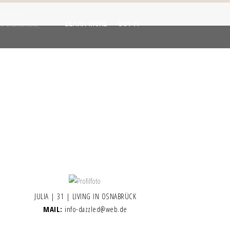
gent are
 statistics,
LEARN MORE
GOT IT
JULIA | 31 | LIVING IN OSNABRÜCK
MAIL:
info-dazzled@web.de