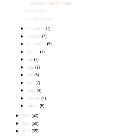
Geschenkverpackungen
keep it cozy
support your local
►
November
(7)
►
Oktober
(7)
►
September
(5)
►
August
(7)
►
Juli
(7)
►
Juni
(7)
►
Mai
(6)
►
April
(7)
►
März
(4)
►
Februar
(4)
►
Januar
(5)
►
2019
(52)
►
2018
(50)
►
2017
(65)