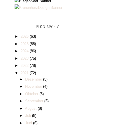
BLOG ARCHIV
►
2026
(63)
►
2025
(88)
►
2024
(86)
►
2023
(75)
►
2022
(78)
▼
2021
(72)
►
Dezember
(5)
►
November
(4)
►
Oktober
(6)
►
September
(5)
►
August
(8)
►
Juli
(8)
►
Juni
(6)