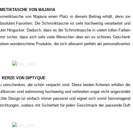
METIKTASCHE VON MAJAVIA
etiktasche von Majavia einen Platz in diesem Beitrag erhält, denn sie
soluten Favoriten: Die Schminktasche ist sehr hochwertig verarbeitet und
luter Hingucker. Dadurch, dass es die Schminktasche in vielen tollen Farben
ich mir sicher, dass sich sehr viele Menschen über ein so schönes Geschenk
itere wunderschöne Produkte, die sich allesamt perfekt als personalisiertes
KERZE VON DIPTYQUE
u verschenken, die schön verpackt sind. Diese beiden Kriterien erfüllen die
uftkerzen sind wahnsinnig hochwertig und verbreiten sogar nicht angezündet
chte Design ist einfach immer passend und eignet sich somit hervorragend
uftrichtungen, sodass mit Sicherheit für jeden Geschmack der passende Duft