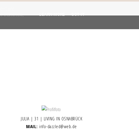
gent are
 statistics,
LEARN MORE
GOT IT
JULIA | 31 | LIVING IN OSNABRÜCK
MAIL:
info-dazzled@web.de