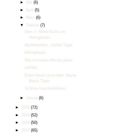
►
Mai
(6)
►
April
(5)
►
März
(6)
▼
Februar
(7)
New in: Retro-Stuhl von
Heimgenuss
Wohntextilien - meine Tipps
Heimgenuss
Wie ich meine Woche plane
wishlist
Einen Raum einrichten: Meine
Basic-Tipps
Schöne Geschenkideen
►
Januar
(6)
►
2020
(72)
►
2019
(52)
►
2018
(50)
►
2017
(65)