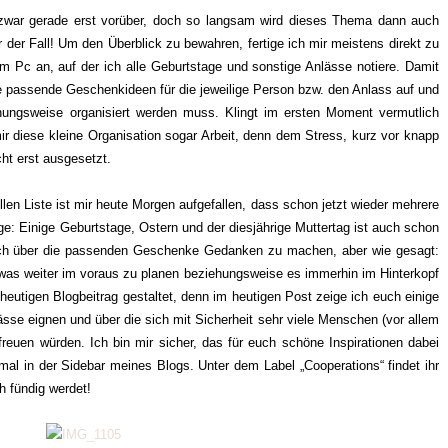
 zwar gerade erst vorüber, doch so langsam wird dieses Thema dann auch
 der Fall! Um den Überblick zu bewahren, fertige ich mir meistens direkt zu
 Pc an, auf der ich alle Geburtstage und sonstige Anlässe notiere. Damit
e passende Geschenkideen für die jeweilige Person bzw. den Anlass auf und
hungsweise organisiert werden muss. Klingt im ersten Moment vermutlich
t mir diese kleine Organisation sogar Arbeit, denn dem Stress, kurz vor knapp
ht erst ausgesetzt.
en Liste ist mir heute Morgen aufgefallen, dass schon jetzt wieder mehrere
e: Einige Geburtstage, Ostern und der diesjährige Muttertag ist auch schon
 sich über die passenden Geschenke Gedanken zu machen, aber wie gesagt:
etwas weiter im voraus zu planen beziehungsweise es immerhin im Hinterkopf
eutigen Blogbeitrag gestaltet, denn im heutigen Post zeige ich euch einige
sse eignen und über die sich mit Sicherheit sehr viele Menschen (vor allem
freuen würden. Ich bin mir sicher, das für euch schöne Inspirationen dabei
mal in der Sidebar meines Blogs. Unter dem Label „Cooperations“ findet ihr
uch fündig werdet!