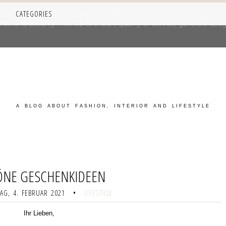
CATEGORIES
iver its services and to analyze traffic. Your IP address and user-a
e and security metrics to ensure quality of service, generate usage
A BLOG ABOUT FASHION, INTERIOR AND LIFESTYLE
ÖNE GESCHENKIDEEN
G, 4. FEBRUAR 2021
•
LIFESTYLE
Ihr Lieben,