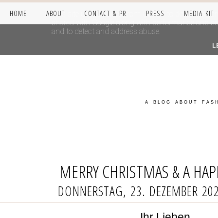
HOME
ABOUT
CONTACT & PR
PRESS
MEDIA KIT
This site uses cookies from Google to deliver its se
shared with Google along with performance and secur
and to detect and address abuse.
L
A BLOG ABOUT FASH
MERRY CHRISTMAS & A HAP
DONNERSTAG, 23. DEZEMBER 20
Ihr Lieben,