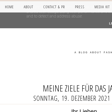
HOME
ABOUT
CONTACT & PR
PRESS
MEDIA KIT
This site uses cookies from Google to deliver its se
shared with Google along with performance and secur
and to detect and address abuse.
L
A BLOG ABOUT FASH
MEINE ZIELE FÜR DAS J
SONNTAG, 19. DEZEMBER 2021
Ihr Lieben,