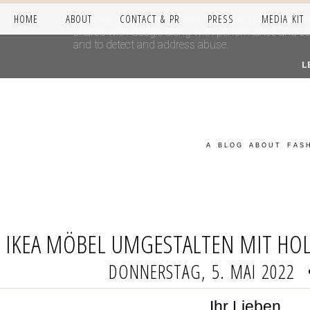
HOME
ABOUT
CONTACT & PR
PRESS
MEDIA KIT
This site uses cookies from Google to deliver its se
shared with Google along with performance and secur
and to detect and address abuse.
L
A BLOG ABOUT FASH
IKEA MÖBEL UMGESTALTEN MIT HOL
DONNERSTAG, 5. MAI 2022
Ihr Lieben,