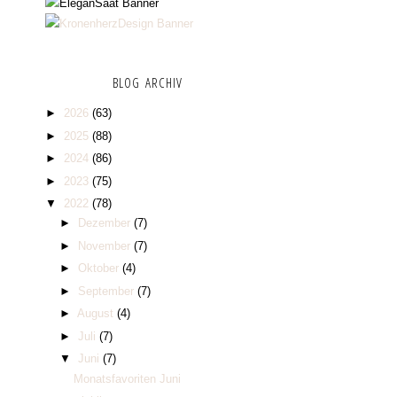
BLOG ARCHIV
►
2026
(63)
►
2025
(88)
►
2024
(86)
►
2023
(75)
▼
2022
(78)
►
Dezember
(7)
►
November
(7)
►
Oktober
(4)
►
September
(7)
►
August
(4)
►
Juli
(7)
▼
Juni
(7)
Monatsfavoriten Juni