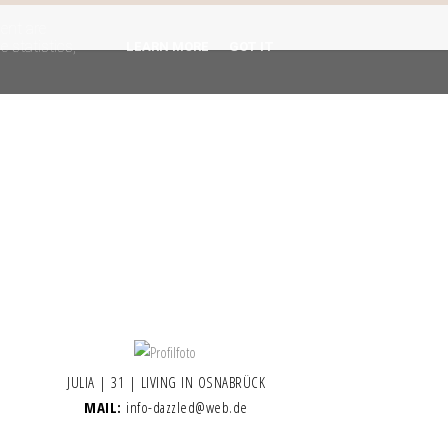
gent are
 statistics,
LEARN MORE
GOT IT
JULIA | 31 | LIVING IN OSNABRÜCK
MAIL:
info-dazzled@web.de