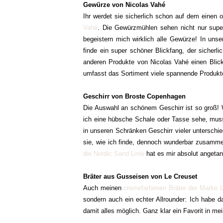
Gewürze von Nicolas Vahé
Ihr werdet sie sicherlich schon auf dem einen
Vahé
. Die Gewürzmühlen sehen nicht nur supe
begeistern mich wirklich alle Gewürze! In uns
finde ein super schöner Blickfang, der sicherlic
anderen Produkte von Nicolas Vahé einen Blick 
umfasst das Sortiment viele spannende Produkte
Geschirr von Broste Copenhagen
Die Auswahl an schönem Geschirr ist so groß! W
ich eine hübsche Schale oder Tasse sehe, muss 
in unseren Schränken Geschirr vieler unterschied
sie, wie ich finde, dennoch wunderbar zusammen
die Nordic Sand Linie
hat es mir absolut angetan
Bräter aus Gusseisen von Le Creuset
Auch meinen
cremefarbenen Bräter der Marke 
sondern auch ein echter Allrounder: Ich habe da
damit alles möglich. Ganz klar ein Favorit in me