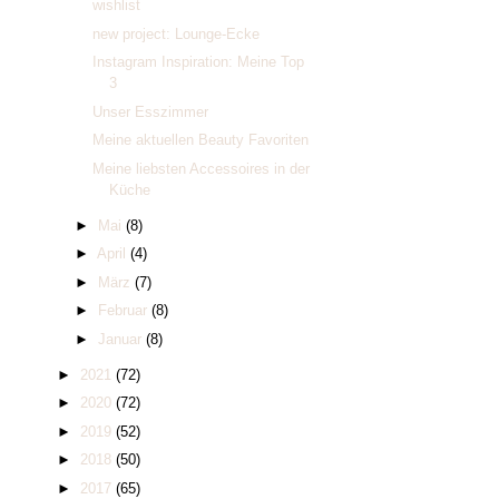
wishlist
new project: Lounge-Ecke
Instagram Inspiration: Meine Top
3
Unser Esszimmer
Meine aktuellen Beauty Favoriten
Meine liebsten Accessoires in der
Küche
►
Mai
(8)
►
April
(4)
►
März
(7)
►
Februar
(8)
►
Januar
(8)
►
2021
(72)
►
2020
(72)
►
2019
(52)
►
2018
(50)
►
2017
(65)