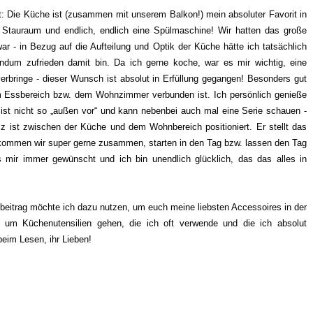
: Die Küche ist (zusammen mit unserem Balkon!) mein absoluter Favorit in
Stauraum und endlich, endlich eine Spülmaschine! Wir hatten das große
r - in Bezug auf die Aufteilung und Optik der Küche hätte ich tatsächlich
undum zufrieden damit bin. Da ich gerne koche, war es mir wichtig, eine
erbringe - dieser Wunsch ist absolut in Erfüllung gegangen! Besonders gut
dem Essbereich bzw. dem Wohnzimmer verbunden ist. Ich persönlich genieße
st nicht so „außen vor“ und kann nebenbei auch mal eine Serie schauen -
z ist zwischen der Küche und dem Wohnbereich positioniert. Er stellt das
kommen wir super gerne zusammen, starten in den Tag bzw. lassen den Tag
mir immer gewünscht und ich bin unendlich glücklich, das das alles in
eitrag möchte ich dazu nutzen, um euch meine liebsten Accessoires in der
 um Küchenutensilien gehen, die ich oft verwende und die ich absolut
beim Lesen, ihr Lieben!