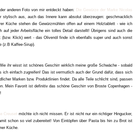
 oder anderen Foto von mir entdeckt haben:
Die Gewürze der Marke Nicolas
r stylisch aus, auch das Innere kann absolut überzeugen: geschmacklich
erer Küche stehen die Gewürzmühlen offen auf einem Holztablett - wie ich
h auf jeder Arbeitsfläche ein tolles Detail darstellt! Übrigens sind auch die
(bzw. Klick) wert - das Olivenöl finde ich ebenfalls super und auch sonst
 (z.B Kaffee-Sirup).
ie ihr wisst ist schönes Geschirr wirklich meine große Schwäche - sobald
ich einfach zugreifen! Das ist vermutlich auch der Grund dafür, dass sich
licher Marken bzw. Produktlinien findet. Da alle Teile schlicht sind, passen
. Mein Favorit ist definitiv das schöne Geschirr von Broste Copenhagen -
!
Le Creuset
möchte ich nicht missen. Er ist nicht nur ein richtiger Hingucker,
mit schon so viel zubereitet! Von Eintöpfen über Pasta bis hin zu Brot ist
iner Küche.