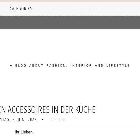
CATEGORIES
iver its services and to analyze traffic. Your IP address and user-a
e and security metrics to ensure quality of service, generate usage
A BLOG ABOUT FASHION, INTERIOR AND LIFESTYLE
EN ACCESSOIRES IN DER KÜCHE
TAG, 2. JUNI 2022
•
INTERIOR
Ihr Lieben,