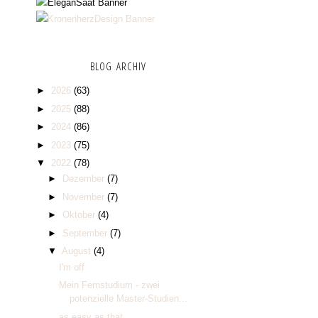
BLOG ARCHIV
►
2026
(63)
►
2025
(88)
►
2024
(86)
►
2023
(75)
▼
2022
(78)
►
Dezember
(7)
►
November
(7)
►
Oktober
(4)
►
September
(7)
▼
August
(4)
I'm off
Mein Fernstudium - zwei
potenzielle Master-Studien...
as easy as that