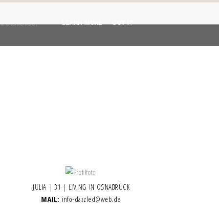
gent are
 statistics,
LEARN MORE
GOT IT
JULIA | 31 | LIVING IN OSNABRÜCK
MAIL:
info-dazzled@web.de