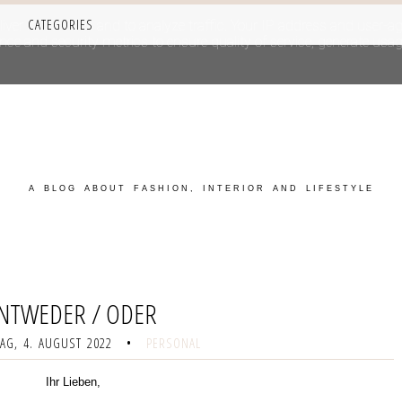
CATEGORIES
iver its services and to analyze traffic. Your IP address and user-a
e and security metrics to ensure quality of service, generate usage
A BLOG ABOUT FASHION, INTERIOR AND LIFESTYLE
NTWEDER / ODER
AG, 4. AUGUST 2022
•
PERSONAL
Ihr Lieben,