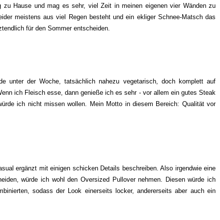
ng zu Hause und mag es sehr, viel Zeit in meinen eigenen vier Wänden zu
leider meistens aus viel Regen besteht und ein ekliger Schnee-Matsch das
etztendlich für den Sommer entscheiden.
rade unter der Woche, tatsächlich nahezu vegetarisch, doch komplett auf
Wenn ich Fleisch esse, dann genieße ich es sehr - vor allem ein gutes Steak
rde ich nicht missen wollen. Mein Motto in diesem Bereich: Qualität vor
sual ergänzt mit einigen schicken Details beschreiben. Also irgendwie eine
eiden, würde ich wohl den Oversized Pullover nehmen. Diesen würde ich
binierten, sodass der Look einerseits locker, andererseits aber auch ein