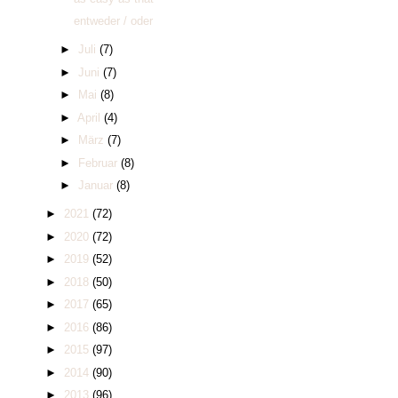
entweder / oder
►
Juli
(7)
►
Juni
(7)
►
Mai
(8)
►
April
(4)
►
März
(7)
►
Februar
(8)
►
Januar
(8)
►
2021
(72)
►
2020
(72)
►
2019
(52)
►
2018
(50)
►
2017
(65)
►
2016
(86)
►
2015
(97)
►
2014
(90)
►
2013
(96)