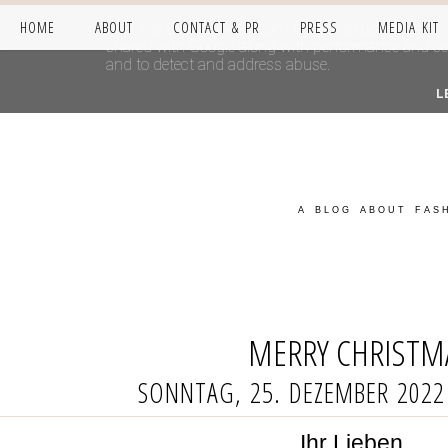
HOME
ABOUT
CONTACT & PR
PRESS
MEDIA KIT
This site uses cookies from Google to deliver its se
shared with Google along with performance and secur
and to detect and address abuse.
L
A BLOG ABOUT FASH
MERRY CHRISTM
SONNTAG, 25. DEZEMBER 2022
Ihr Lieben,