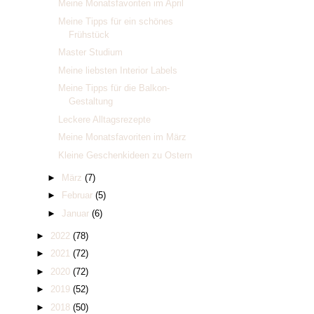
Meine Monatsfavoriten im April
Meine Tipps für ein schönes
Frühstück
Master Studium
Meine liebsten Interior Labels
Meine Tipps für die Balkon-
Gestaltung
Leckere Alltagsrezepte
Meine Monatsfavoriten im März
Kleine Geschenkideen zu Ostern
►
März
(7)
►
Februar
(5)
►
Januar
(6)
►
2022
(78)
►
2021
(72)
►
2020
(72)
►
2019
(52)
►
2018
(50)