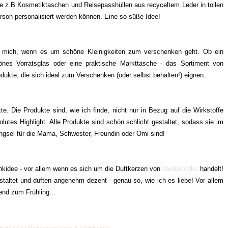
 z.B Kosmetiktaschen und Reisepasshüllen aus recyceltem Leder in tollen
erson personalisiert werden können. Eine so süße Idee!
ür mich, wenn es um schöne Kleinigkeiten zum verschenken geht. Ob ein
önes Vorratsglas oder eine praktische Markttasche - das Sortiment von
dukte, die sich ideal zum Verschenken (oder selbst behalten!) eignen.
e. Die Produkte sind, wie ich finde, nicht nur in Bezug auf die Wirkstoffe
lutes Highlight. Alle Produkte sind schön schlicht gestaltet, sodass sie im
ringsel für die Mama, Schwester, Freundin oder Omi sind!
enkidee - vor allem wenn es sich um die Duftkerzen von
studiosvoks
handelt!
taltet und duften angenehm dezent - genau so, wie ich es liebe! Vor allem
gend zum Frühling...
ge) Werbung da Markennennungen & Verlinkungen