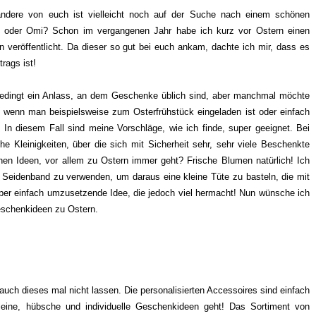
andere von euch ist vielleicht noch auf der Suche nach einem schönen
in oder Omi? Schon im vergangenen Jahr habe ich kurz vor Ostern einen
 veröffentlicht. Da dieser so gut bei euch ankam, dachte ich mir, dass es
itrags ist!
bedingt ein Anlass, an dem Geschenke üblich sind, aber manchmal möchte
 wenn man beispielsweise zum Osterfrühstück eingeladen ist oder einfach
In diesem Fall sind meine Vorschläge, wie ich finde, super geeignet. Bei
 Kleinigkeiten, über die sich mit Sicherheit sehr, sehr viele Beschenkte
en Ideen, vor allem zu Ostern immer geht? Frische Blumen natürlich! Ich
 Seidenband zu verwenden, um daraus eine kleine Tüte zu basteln, die mit
per einfach umzusetzende Idee, die jedoch viel hermacht! Nun wünsche ich
Geschenkideen zu Ostern.
auch dieses mal nicht lassen. Die personalisierten Accessoires sind einfach
eine, hübsche und individuelle Geschenkideen geht! Das Sortiment von