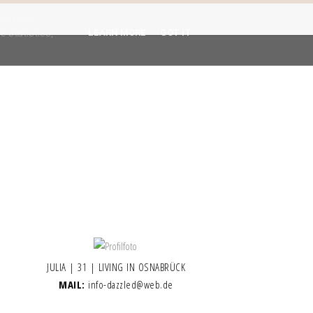
gent are
 statistics,
LEARN MORE
GOT IT
JULIA | 31 | LIVING IN OSNABRÜCK
MAIL:
info-dazzled@web.de