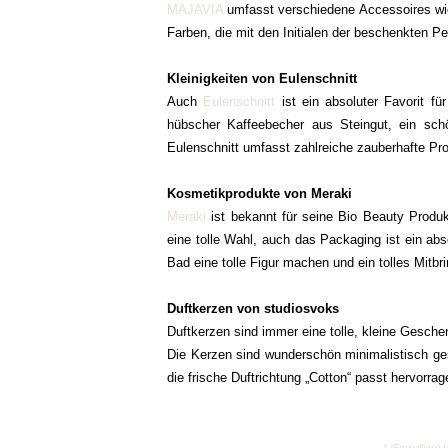
MAJAVIA
umfasst verschiedene Accessoires wie
Farben, die mit den Initialen der beschenkten P
Kleinigkeiten von Eulenschnitt
Auch
Eulenschnitt
ist ein absoluter Favorit f
hübscher Kaffeebecher aus Steingut, ein sch
Eulenschnitt umfasst zahlreiche zauberhafte Pro
Kosmetikprodukte von Meraki
Meraki
ist bekannt für seine Bio Beauty Produkt
eine tolle Wahl, auch das Packaging ist ein abso
Bad eine tolle Figur machen und ein tolles Mitb
Duftkerzen von studiosvoks
Duftkerzen sind immer eine tolle, kleine Gesch
Die Kerzen sind wunderschön minimalistisch ges
die frische Duftrichtung „Cotton“ passt hervorra
* (Freiwilli