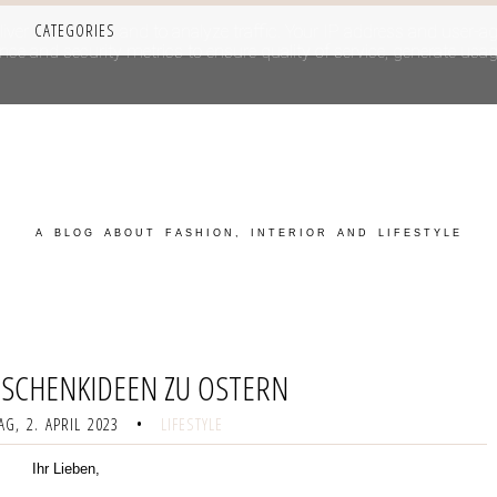
CATEGORIES
iver its services and to analyze traffic. Your IP address and user-a
e and security metrics to ensure quality of service, generate usage
A BLOG ABOUT FASHION, INTERIOR AND LIFESTYLE
ESCHENKIDEEN ZU OSTERN
G, 2. APRIL 2023
•
LIFESTYLE
Ihr Lieben,