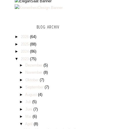
BLOG ARCHIV
►
2026
(64)
►
2025
(88)
►
2024
(86)
▼
2023
(75)
►
Dezember
(5)
►
November
(8)
►
Oktober
(7)
►
September
(7)
►
August
(4)
►
Juli
(5)
►
Juni
(7)
►
Mai
(6)
▼
April
(8)