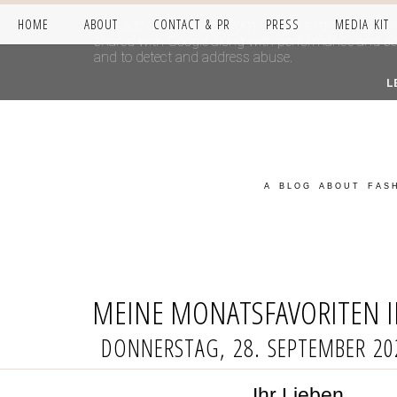
HOME
ABOUT
CONTACT & PR
PRESS
MEDIA KIT
This site uses cookies from Google to deliver its se
shared with Google along with performance and secur
and to detect and address abuse.
L
A BLOG ABOUT FASH
MEINE MONATSFAVORITEN 
DONNERSTAG, 28. SEPTEMBER 20
Ihr Lieben,