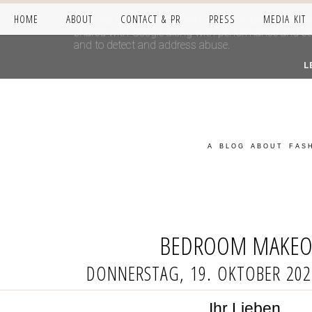
HOME
ABOUT
CONTACT & PR
PRESS
MEDIA KIT
This site uses cookies from Google to deliver its se
shared with Google along with performance and secur
and to detect and address abuse.
L
A BLOG ABOUT FASH
BEDROOM MAKEO
DONNERSTAG, 19. OKTOBER 202
Ihr Lieben,