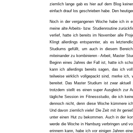
ziemlich lange gab es hier auf dem Blog keine
einfach drauf los geschrieben habe. Den heutig
Noch in der vergangenen Woche habe ich in ei
meine alte Arbeits- bzw. Studienroutine zurückf
verlief, hatte ich bereits im November alle Pro
Klingt allerdings entspannter, als es letztend
Studiums gefüllt, um auch in diesem Bereich
miteinander zu kombinieren - Arbeit, Master St
Beginn eines Jahres der Fall ist, hatte ich sc
kann ich allerdings bereits sagen, das ich v
teilweise wirklich vollgepackt sind, merke ich,
bereitet. Das Master Studium ist zwar aktuell 
trotzdem stellt es einen super Ausgleich zur A
tägliche Session im Fitnessstudio, die ich kein
dennoch nicht, denn diese Woche kümmere ich 
Und davon ziemlich viele! Die Zeit mit ihr genie
unter einen Hut zu bekommen. Auch in der k
werde die Woche in Hamburg verbringen und von 
erinnern kann, habe ich vor einigen Jahren ein