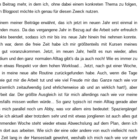
n Beitrag mehr, in dem ich, ohne dabei einem konkreten Thema zu folgen,
en Blogpost möchte ich genau für diesen Zweck nutzen.
nem meiner Beiträge erwähnt, das ich jetzt im neuen Jahr erst einmal in
inden muss. Da das vergangene Jahr in Bezug auf die Arbeit sehr erfreulich
jekte beendet, sodass ich mir bis ins neue Jahr hinein frei nehmen konnte.
lich war, denn die freie Zeit habe ich mir größtenteils mit Kursen meines
 gut voranzukommen. Jetzt, im neuen Jahr, heißt es nun wieder, alles
udium und den ganz normalen Alltag gibt's da ja auch noch! Wie es immer zu
hon etwas Respekt vor dem hohen Workload... Jetzt, nach gut einer Woche,
oll in meine neue alte Routine zurückgefunden habe. Auch, wenn die Tage
 wie gut mir die Arbeit tut und wie viel Freude mir das Ganze nach wie vor
ziemlich zeitaufwendig (und ehrlicherweise ab und an wirklich hart!), aber
rbeit dar. Der größte Ausgleich ist für mich allerdings nach wie vor meine
esfalls missen wollen würde... So ganz typisch ist mein Alltag gerade aber
mich parallel noch um Abby, was vor allem eins bedeutet: Spaziergänge!
ße ich aktuell aber trotzdem sehr und mit etwas jonglieren ist auch alles gut
ommenden Woche steht wieder etwas Abwechslung auf dem Plan, denn ich
dort aus arbeiten. Wie sich der eine oder andere von euch vielleicht noch
e Zeit lang in der Hansestadt gewohnt, weshalb ich mich nach wie vor sehr