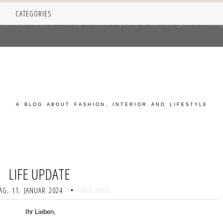
CATEGORIES
iver its services and to analyze traffic. Your IP address and user-a
e and security metrics to ensure quality of service, generate usage
A BLOG ABOUT FASHION, INTERIOR AND LIFESTYLE
LIFE UPDATE
G, 11. JANUAR 2024
•
PERSONAL
Ihr Lieben,