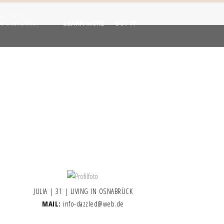
gent are
 statistics,
LEARN MORE
GOT IT
JULIA | 31 | LIVING IN OSNABRÜCK
MAIL:
info-dazzled@web.de