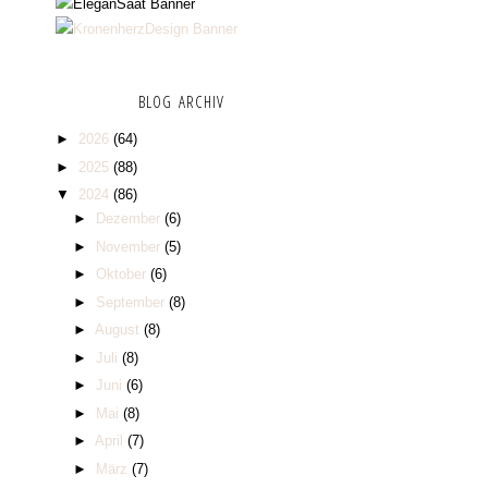
BLOG ARCHIV
►
2026
(64)
►
2025
(88)
▼
2024
(86)
►
Dezember
(6)
►
November
(5)
►
Oktober
(6)
►
September
(8)
►
August
(8)
►
Juli
(8)
►
Juni
(6)
►
Mai
(8)
►
April
(7)
►
März
(7)