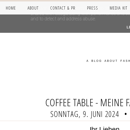
HOME
ABOUT
CONTACT & PR
PRESS
MEDIA KIT
This site uses cookies from Google to deliver its se
shared with Google along with performance and secur
and to detect and address abuse.
L
A BLOG ABOUT FASH
COFFEE TABLE - MEINE 
SONNTAG, 9. JUNI 2024
•
Ihr Lieben,