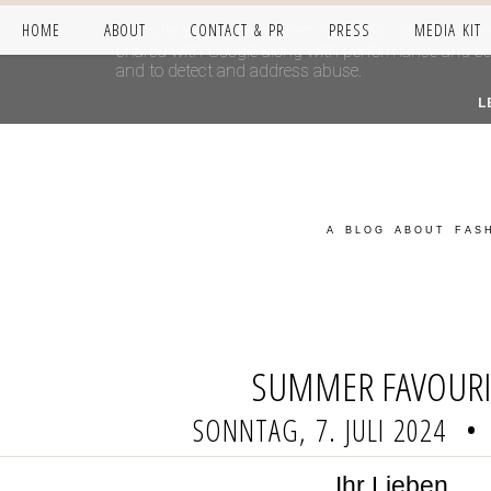
HOME
ABOUT
CONTACT & PR
PRESS
MEDIA KIT
This site uses cookies from Google to deliver its se
shared with Google along with performance and secur
and to detect and address abuse.
L
A BLOG ABOUT FASH
SUMMER FAVOURI
SONNTAG, 7. JULI 2024
•
Ihr Lieben,