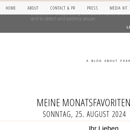
HOME
ABOUT
CONTACT & PR
PRESS
MEDIA KIT
This site uses cookies from Google to deliver its se
shared with Google along with performance and secur
and to detect and address abuse.
L
A BLOG ABOUT FASH
MEINE MONATSFAVORITEN
SONNTAG, 25. AUGUST 2024
Ihr Lieben,