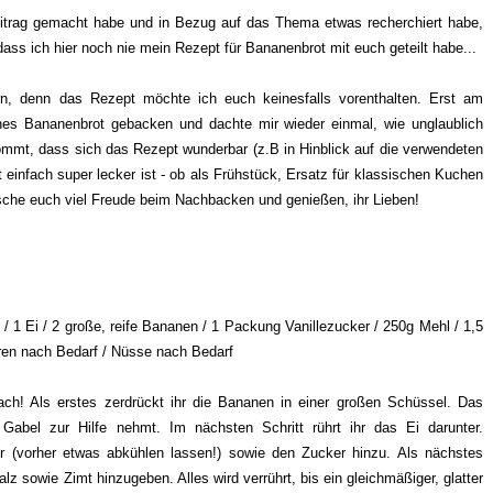
eitrag gemacht habe und in Bezug auf das Thema etwas recherchiert habe,
 dass ich hier noch nie mein Rezept für Bananenbrot mit euch geteilt habe...
rn, denn das Rezept möchte ich euch keinesfalls vorenthalten. Erst am
es Bananenbrot gebacken und dachte mir wieder einmal, wie unglaublich
ommt, dass sich das Rezept wunderbar (z.B in Hinblick auf die verwendeten
 einfach super lecker ist - ob als Frühstück, Ersatz für klassischen Kuchen
sche euch viel Freude beim Nachbacken und genießen, ihr Lieben!
 1 Ei / 2 große, reife Bananen / 1 Packung Vanillezucker / 250g Mehl / 1,5
eren nach Bedarf / Nüsse nach Bedarf
fach! Als erstes zerdrückt ihr die Bananen in einer großen Schüssel. Das
 Gabel zur Hilfe nehmt. Im nächsten Schritt rührt ihr das Ei darunter.
r (vorher etwas abkühlen lassen!) sowie den Zucker hinzu. Als nächstes
lz sowie Zimt hinzugeben. Alles wird verrührt, bis ein gleichmäßiger, glatter