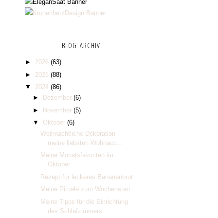
BLOG ARCHIV
►
2026
(63)
►
2025
(88)
▼
2024
(86)
►
Dezember
(6)
►
November
(5)
▼
Oktober
(6)
Weihnachtliche Dekoration -
meine liebsten Wohnacc...
Meine Monatsfavoriten im
Oktober
Rezept für leckeres Bananenbrot
Meine Rituale zum Wochenstart
Meine Tipps für die Einrichtung
des Schlafzimmers