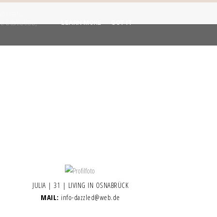
gent are
 statistics,
LEARN MORE
GOT IT
JULIA | 31 | LIVING IN OSNABRÜCK
MAIL:
info-dazzled@web.de