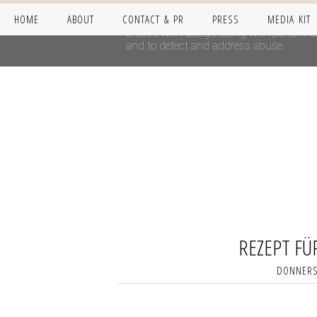
HOME
ABOUT
CONTACT & PR
PRESS
MEDIA KIT
This site uses cookies from Google to del
shared with Google along with performanc
and to detect and address abuse.
REZEPT FÜ
DONNERS