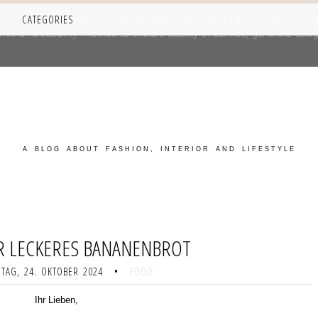
CATEGORIES
iver its services and to analyze traffic. Your IP address and user-a
e and security metrics to ensure quality of service, generate usage
A BLOG ABOUT FASHION, INTERIOR AND LIFESTYLE
R LECKERES BANANENBROT
TAG, 24. OKTOBER 2024
•
FOOD
Ihr Lieben,