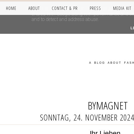
HOME
ABOUT
CONTACT & PR
PRESS
MEDIA KIT
This site uses cookies from Google to deliver its se
shared with Google along with performance and secur
and to detect and address abuse.
L
A BLOG ABOUT FASH
BYMAGNET
SONNTAG, 24. NOVEMBER 202
Ihr Lieben,