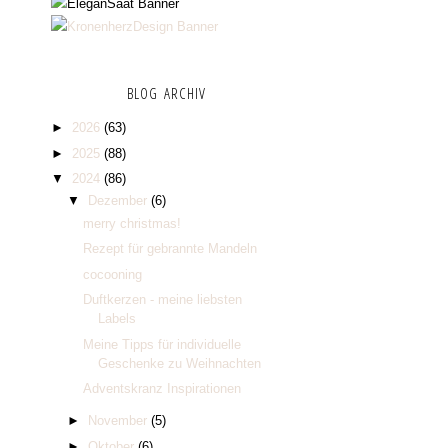
BLOG ARCHIV
►
2026
(63)
►
2025
(88)
▼
2024
(86)
▼
Dezember
(6)
merry christmas!
Rezept für gebrannte Mandeln
cocooning
Duftkerzen - meine liebsten
Labels
Meine Tipps für individuelle
Geschenke zu Weihnachten
Adventskranz Inspirationen
►
November
(5)
►
Oktober
(6)