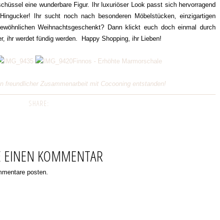
chüssel eine wunderbare Figur. Ihr luxuriöser Look passt sich hervorragend
 Hingucker! Ihr sucht noch nach besonderen Möbelstücken, einzigartigen
gewöhnlichen Weihnachtsgeschenkt? Dann klickt euch doch einmal durch
her, ihr werdet fündig werden. Happy Shopping, ihr Lieben!
Finnos - Erhöhte Marmorschale
 in freundlicher Zusammenarbeit mit Cocooning entstanden!
SHARE:
E EINEN KOMMENTAR
ommentare posten.