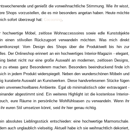
ventswochenende und genießt die vorweihnachtliche Stimmung. Wie ihr wisst,
ere Shops vorzustellen, die es mir besonders angetan haben. Heute möchte
ich sofort überzeugt hat:
Cocooning
.
der hochwertige Möbel, zeitlose Wohnaccessoires sowie edle Kunstobjekte
e in einen stilvollen Rückzugsort verwandeln möchten. Was mich direkt
amtkonzept: Vom Design des Shops über die Produktwelt bis hin zur
lles. Der Onlineshop erinnert an ein hochwertiges Interior-Magazin - elegant,
oning bietet nicht nur eine große Auswahl an modernen, zeitlosen Designs,
me zu etwas ganz Besonderem machen. Besonders beeindruckend finde ich
ie sich in jedem Produkt widerspiegelt. Neben den wunderschönen Möbeln und
tig kuratierte Auswahl an Kunstwerken. Diese handverlesenen Stücke fügen
 ein unverwechselbares Ambiente. Egal ob minimalistisch oder extravagant -
einander abgestimmt sind. Ein weiteres Highlight ist die kostenlose Interior-
euch, eure Räume in persönliche Wohlfühloasen zu verwandeln. Wenn ihr
 ihr euren Stil umsetzen könnt, seid ihr hier genau richtig.
in absolutes Lieblingsstück entschieden: eine hochwertige Marmorschale.
dern auch unglaublich vielseitig. Aktuell habe ich sie weihnachtlich dekoriert,