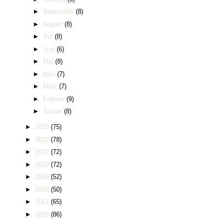
►
September
(8)
►
August
(8)
►
Juli
(8)
►
Juni
(6)
►
Mai
(8)
►
April
(7)
►
März
(7)
►
Februar
(9)
►
Januar
(8)
►
2023
(75)
►
2022
(78)
►
2021
(72)
►
2020
(72)
►
2019
(52)
►
2018
(50)
►
2017
(65)
►
2016
(86)