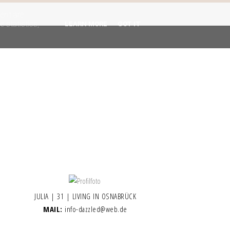
gent are
 statistics,
LEARN MORE
GOT IT
JULIA | 31 | LIVING IN OSNABRÜCK
MAIL:
info-dazzled@web.de