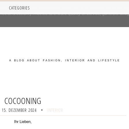
CATEGORIES
iver its services and to analyze traffic. Your IP address and user-a
e and security metrics to ensure quality of service, generate usage
A BLOG ABOUT FASHION, INTERIOR AND LIFESTYLE
COCOONING
 15. DEZEMBER 2024
•
INTERIOR
Ihr Lieben,