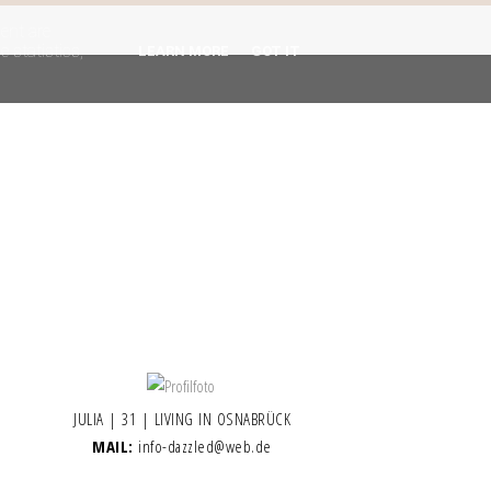
gent are
 statistics,
LEARN MORE
GOT IT
JULIA | 31 | LIVING IN OSNABRÜCK
MAIL:
info-dazzled@web.de