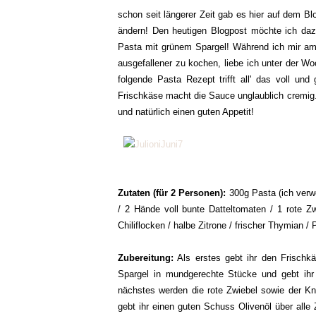
schon seit längerer Zeit gab es hier auf dem Bl
ändern! Den heutigen Blogpost möchte ich dazu
Pasta mit grünem Spargel! Während ich mir am
ausgefallener zu kochen, liebe ich unter der W
folgende Pasta Rezept trifft all' das voll un
Frischkäse macht die Sauce unglaublich cremig.
und natürlich einen guten Appetit!
Zutaten (für 2 Personen):
300g Pasta (ich verw
/ 2 Hände voll bunte Datteltomaten / 1 rote Zw
Chiliflocken / halbe Zitrone / frischer Thymian 
Zubereitung:
Als erstes gebt ihr den Frischkä
Spargel in mundgerechte Stücke und gebt ihr
nächstes werden die rote Zwiebel sowie der Kno
gebt ihr einen guten Schuss Olivenöl über alle