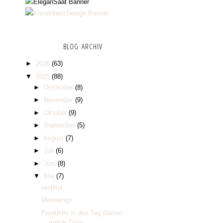
BLOG ARCHIV
►
2026
(63)
▼
2025
(88)
►
Dezember
(8)
►
November
(9)
►
Oktober
(9)
►
September
(5)
►
August
(7)
►
Juli
(6)
►
Juni
(8)
▼
Mai
(7)
wishlist
Merowings
Produktiv in den Tag starten -
meine Tipps