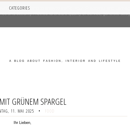
CATEGORIES
iver its services and to analyze traffic. Your IP address and user-a
e and security metrics to ensure quality of service, generate usage
A BLOG ABOUT FASHION, INTERIOR AND LIFESTYLE
 MIT GRÜNEM SPARGEL
TAG, 11. MAI 2025
•
FOOD
Ihr Lieben,