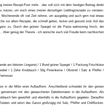
og keinen Rezept-Post mehr... das soll sich mit dem heutigen Beitrag direkt
 nutzen, um euch eines meiner derzeitigen Lieblingsrezepte zu verraten:
 Wochenende oft viel Zeit nehme, um ausgiebig und auch gern mal etwas
oche vor allem Rezepte, die schnell gehen, lecker und gesund sind. Auf das
d ganz zu. Durch den grünen Spargel ist die Pasta wahnsinnig frisch, der
.. Aber genug der Theorie - ich wünsche euch viel Freude beim nachkochen
ende am liebsten Linguine) / 1 Bund grüner Spargel / 1 Packung Frischkäse
iebel / 1 Zehe Knoblauch / 50g Pinienkerne / Olivenöl / Salz & Pfeffer /
/ Parmesan
se in die Mitte einer Auflaufform. Anschließend schneidet ihr den grünen
 gemeinsam mit den gewaschenen Datteltomaten in die Auflaufform. Als
blauch fein gewürfelt und ebenfalls in die Auflaufform gegeben. Daraufhin
 Zutaten und würzt das Ganze großzügig mit Salz, Pfeffer und Chiliflocken.