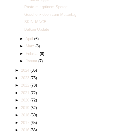
Pasta mit grünem Spargel
Geschenkideen zum Muttertag
SKINUANCE
Balkon Update
►
April
(6)
►
März
(8)
►
Februar
(8)
►
Januar
(7)
►
2024
(86)
►
2023
(75)
►
2022
(78)
►
2021
(72)
►
2020
(72)
►
2019
(52)
►
2018
(50)
►
2017
(65)
►
2016
(86)