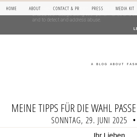
HOME
ABOUT
CONTACT & PR
PRESS
MEDIA KIT
This site uses cookies from Google to deliver its se
shared with Google along with performance and secur
and to detect and address abuse.
L
A BLOG ABOUT FASH
MEINE TIPPS FÜR DIE WAHL PASS
SONNTAG, 29. JUNI 2025
•
Ihr Lieben,