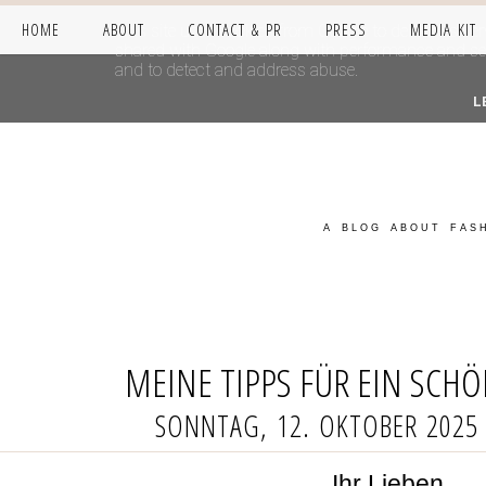
HOME
ABOUT
CONTACT & PR
PRESS
MEDIA KIT
This site uses cookies from Google to deliver its se
shared with Google along with performance and secur
and to detect and address abuse.
L
A BLOG ABOUT FASH
MEINE TIPPS FÜR EIN SCH
SONNTAG, 12. OKTOBER 2025
Ihr Lieben,