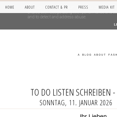
HOME
ABOUT
CONTACT & PR
PRESS
MEDIA KIT
This site uses cookies from Google to deliver its se
shared with Google along with performance and secur
and to detect and address abuse.
L
A BLOG ABOUT FASH
TO DO LISTEN SCHREIBEN - 
SONNTAG, 11. JANUAR 2026
Ihr Lieben,