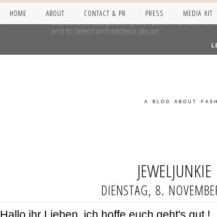
HOME
ABOUT
CONTACT & PR
PRESS
MEDIA KIT
This site uses cookies from Google to deliver its se
shared with Google along with performance and secur
and to detect and address abuse.
L
A BLOG ABOUT FASH
JEWELJUNKIE
DIENSTAG, 8. NOVEMBE
Hallo ihr Lieben, ich hoffe euch geht's gut !