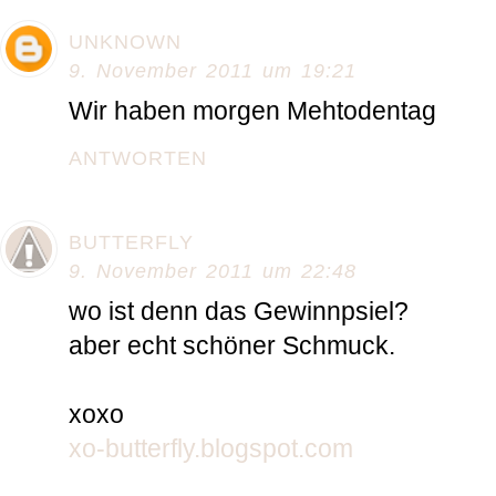
UNKNOWN
9. November 2011 um 19:21
Wir haben morgen Mehtodentag
ANTWORTEN
BUTTERFLY
9. November 2011 um 22:48
wo ist denn das Gewinnpsiel?
aber echt schöner Schmuck.
xoxo
xo-butterfly.blogspot.com