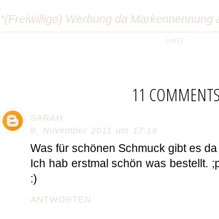
*(Freiwillige) Werbung da Markennennung 
SHARE:
11 COMMENT
SARAH
8. November 2011 um 17:19
Was für schönen Schmuck gibt es da 
Ich hab erstmal schön was bestellt. ;
:)
ANTWORTEN