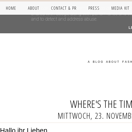
HOME
ABOUT
CONTACT & PR
PRESS
MEDIA KIT
This site uses cookies from Google to deliver its se
shared with Google along with performance and secur
and to detect and address abuse.
L
A BLOG ABOUT FASH
WHERE'S THE TIM
MITTWOCH, 23. NOVEMB
Hallo ihr Lieben,