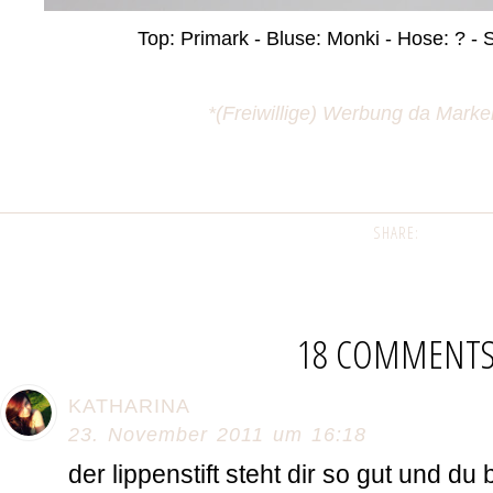
Top: Primark - Bluse: Monki - Hose: ? -
*(Freiwillige) Werbung da Mar
SHARE:
18 COMMENT
KATHARINA
23. November 2011 um 16:18
der lippenstift steht dir so gut und d