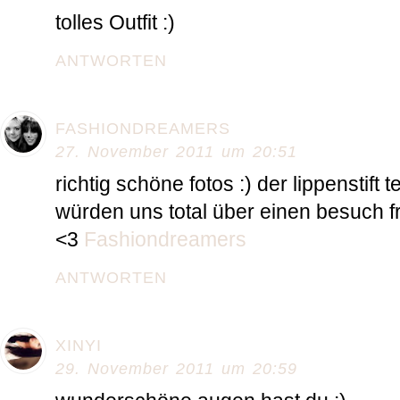
tolles Outfit :)
ANTWORTEN
FASHIONDREAMERS
27. November 2011 um 20:51
richtig schöne fotos :) der lippenstift 
würden uns total über einen besuch f
<3
Fashiondreamers
ANTWORTEN
XINYI
29. November 2011 um 20:59