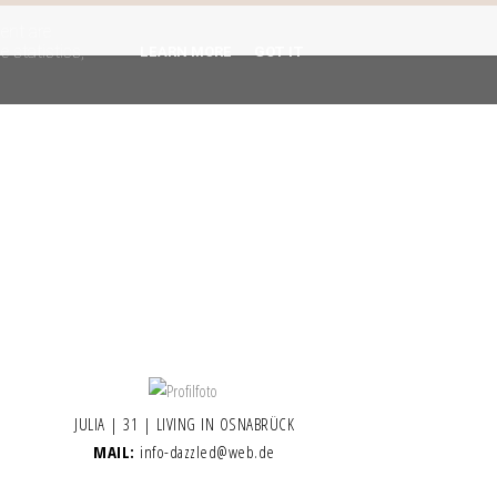
gent are
 statistics,
LEARN MORE
GOT IT
JULIA | 31 | LIVING IN OSNABRÜCK
MAIL:
info-dazzled@web.de