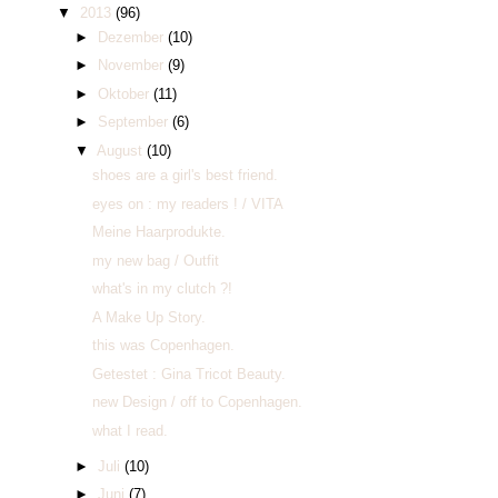
▼
2013
(96)
►
Dezember
(10)
►
November
(9)
►
Oktober
(11)
►
September
(6)
▼
August
(10)
shoes are a girl's best friend.
eyes on : my readers ! / VITA
Meine Haarprodukte.
my new bag / Outfit
what's in my clutch ?!
A Make Up Story.
this was Copenhagen.
Getestet : Gina Tricot Beauty.
new Design / off to Copenhagen.
what I read.
►
Juli
(10)
►
Juni
(7)