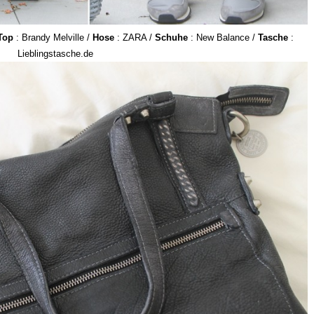
Top
: Brandy Melville /
Hose
: ZARA /
Schuhe
: New Balance /
Tasche
:
Lieblingstasche.de