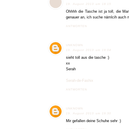
19. August 2013 um 18:15
Ohhhh die Tasche ist ja toll, die Ma
genauer an, ich suche nämlcih auch 
ANTWORTEN
UNKNOWN
19. August 2013 um 19:04
sieht toll aus die tasche :)
xx
Serah
Serah-de-Fashix
ANTWORTEN
UNKNOWN
19. August 2013 um 19:30
Mir gefallen deine Schuhe sehr :)