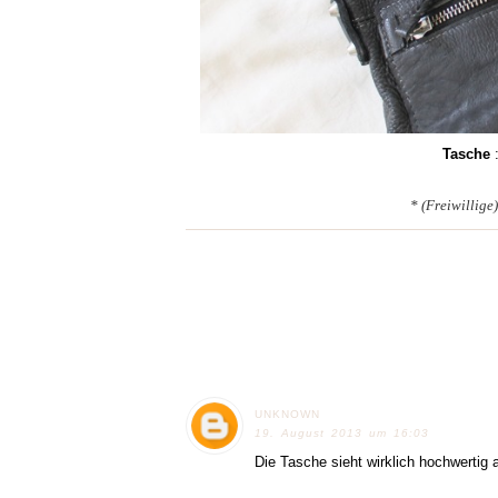
Tasche
:
* (Freiwillig
UNKNOWN
19. August 2013 um 16:03
Die Tasche sieht wirklich hochwertig 