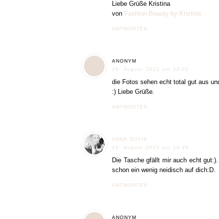
Liebe Grüße Kristina
von
Fashion-Beauty-by-Kristina
ANTWORTEN
ANONYM
19. August 2013 um 16:22
die Fotos sehen echt total gut aus und
:) Liebe Grüße.
ANTWORTEN
ANNA SOFIE
19. August 2013 um 16:49
Die Tasche gfällt mir auch echt gut
schon ein wenig neidisch auf dich:D.
ANTWORTEN
ANONYM