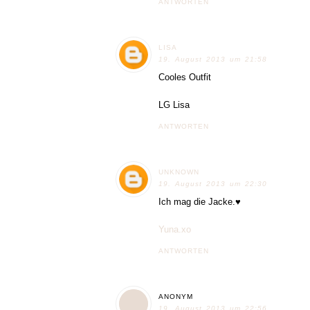
ANTWORTEN
LISA
19. August 2013 um 21:58
Cooles Outfit
LG Lisa
ANTWORTEN
UNKNOWN
19. August 2013 um 22:30
Ich mag die Jacke.♥
Yuna.xo
ANTWORTEN
ANONYM
19. August 2013 um 22:56