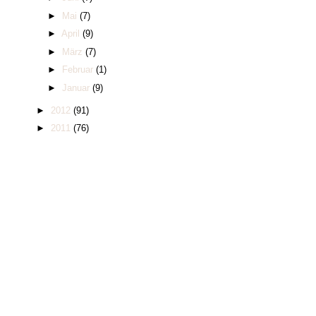
►
Mai
(7)
►
April
(9)
►
März
(7)
►
Februar
(1)
►
Januar
(9)
►
2012
(91)
►
2011
(76)