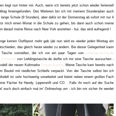
liegt nun hinter mir. Auch, wenn ich bereits jetzt schon wieder ferienreif
alltag hineingefunden. Des Weiteren bin ich mit meinem Stundenplan auch
lange Schule (9 Stunden), aber dafür ist der Donnerstag ab sofort mit nur 4
 für mich einen Monat in die Schule zu gehen, bis dann auch schon meine
n darauf meine Reise nach New York anstehen - hui, das wird aufregend !
lange keinen Outfitpost mehr gab (ab nun wird es wieder jeden Montag ein
ntschieden, das gleich heute wieder zu ändern. Bei dieser Gelegenheit kann
Tasche vorstellen, die ich vor ein paar Tagen von
Lieblingstasche.de
n
Sortiment
von Lieblingstasche.de durfte ich mir eine Tasche aussuchen -
 Modell der neuen Kultmarke
Tyoulip Sisters
. Meine Tasche kam bereits nach
 Beutel mit niedlicher Schleife verpackt. Von der Tasche selbst bin ich
odell ist sehr hochwertig verarbeitet und bietet neben einem großen Fach
leine Fächer für Handy, Lippenstift und CO. . Falls ihr noch auf der Suche
' euch doch einfach mal im' Onlineshop um - ich bin mir sicher ihr werdet