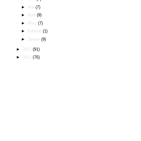
►
Mai
(7)
►
April
(9)
►
März
(7)
►
Februar
(1)
►
Januar
(9)
►
2012
(91)
►
2011
(76)