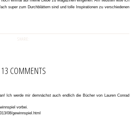
h noch einmal auf meine Liebe zu Magazinen eingehen. Am liebsten lese ich
nfach super zum Durchblättern sind und tolle Inspirationen zu verschiedenen
SHARE:
13 COMMENTS
t an! Ich werde mir demnächst auch endlich die Bücher von Lauren Conrad
innspiel vorbei.
2013/08/gewinnspiel.html