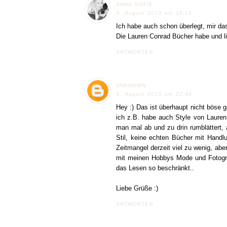
ANNA SOFIE
3. August 2013 um 18:19
Ich habe auch schon überlegt, mir das
Die Lauren Conrad Bücher habe und li
ANTWORTEN
UNKNOWN
3. August 2013 um 22:44
Hey :) Das ist überhaupt nicht böse 
ich z.B. habe auch Style von Lauren 
man mal ab und zu drin rumblättert,
Stil, keine echten Bücher mit Handl
Zeitmangel derzeit viel zu wenig, aber
mit meinen Hobbys Mode und Fotograf
das Lesen so beschränkt..
Liebe Grüße :)
ANTWORTEN