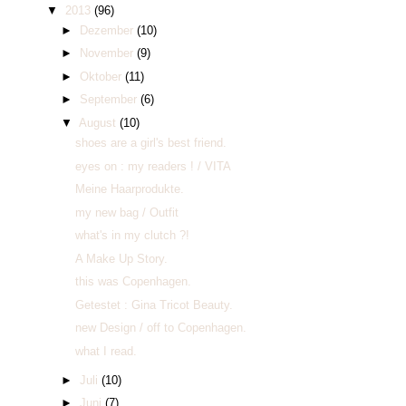
▼
2013
(96)
►
Dezember
(10)
►
November
(9)
►
Oktober
(11)
►
September
(6)
▼
August
(10)
shoes are a girl's best friend.
eyes on : my readers ! / VITA
Meine Haarprodukte.
my new bag / Outfit
what's in my clutch ?!
A Make Up Story.
this was Copenhagen.
Getestet : Gina Tricot Beauty.
new Design / off to Copenhagen.
what I read.
►
Juli
(10)
►
Juni
(7)