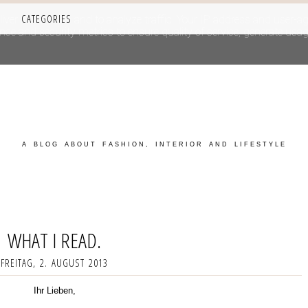
CATEGORIES
iver its services and to analyze traffic. Your IP address and user-a
e and security metrics to ensure quality of service, generate usage
A BLOG ABOUT FASHION, INTERIOR AND LIFESTYLE
WHAT I READ.
FREITAG, 2. AUGUST 2013
Ihr Lieben,