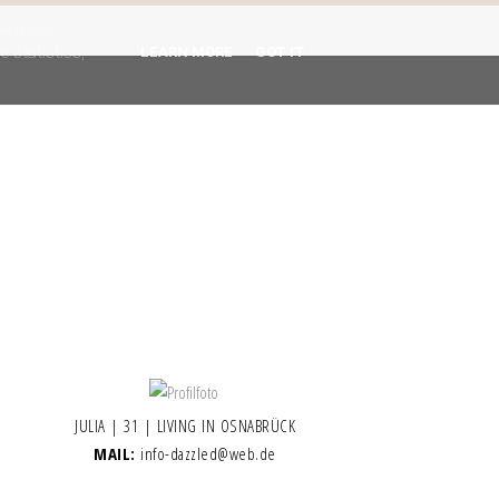
gent are
 statistics,
LEARN MORE
GOT IT
JULIA | 31 | LIVING IN OSNABRÜCK
MAIL:
info-dazzled@web.de