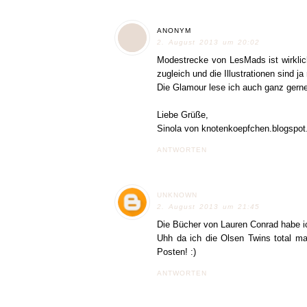
ANONYM
2. August 2013 um 20:02
Modestrecke von LesMads ist wirklich
zugleich und die Illustrationen sind 
Die Glamour lese ich auch ganz gerne
Liebe Grüße,
Sinola von knotenkoepfchen.blogspot
ANTWORTEN
UNKNOWN
2. August 2013 um 21:45
Die Bücher von Lauren Conrad habe i
Uhh da ich die Olsen Twins total m
Posten! :)
ANTWORTEN