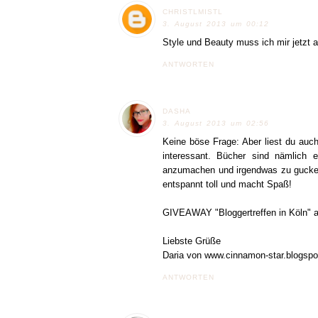
CHRISTLMISTL
3. August 2013 um 00:12
Style und Beauty muss ich mir jetzt a
ANTWORTEN
DASHA
3. August 2013 um 02:56
Keine böse Frage: Aber liest du auc
interessant. Bücher sind nämlich e
anzumachen und irgendwas zu gucken,
entspannt toll und macht Spaß!
GIVEAWAY "Bloggertreffen in Köln" 
Liebste Grüße
Daria von www.cinnamon-star.blogsp
ANTWORTEN