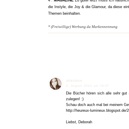
4 :
MAGAZINE
Zu guter letzt muss ich natürlic
die Instyle, die Joy & die Glamour, da diese ei
Themen beinhalten.
* (Freiwillige) Werbung da Markennennung
DEBORAH
2. August 2013 um 14:47
Die Bücher hören sich alle sehr gu
zulegen! :)
Schau doch auch mal bei meinem Gew
http://heureux-lumineux.blogspot.de/
Liebst, Deborah