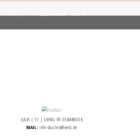
gent are
 statistics,
LEARN MORE
GOT IT
JULIA | 31 | LIVING IN OSNABRÜCK
MAIL:
info-dazzled@web.de