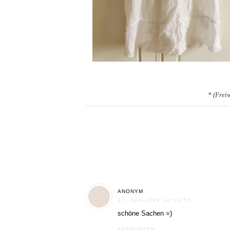
* (Frei
ANONYM
17. April 2014 um 14:55
schöne Sachen =)
ANTWORTEN