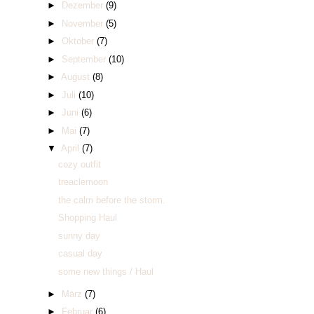
►
Dezember
(9)
►
November
(5)
►
Oktober
(7)
►
September
(10)
►
August
(8)
►
Juli
(10)
►
Juni
(6)
►
Mai
(7)
▼
April
(7)
cozy outfit
treaclemoon
the calm before the storm.
Shopping Haul
sunny day
casual day
some new things / Haul
►
März
(7)
►
Februar
(6)