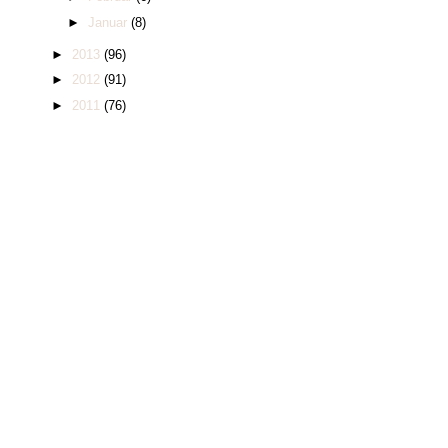
►
Januar
(8)
►
2013
(96)
►
2012
(91)
►
2011
(76)