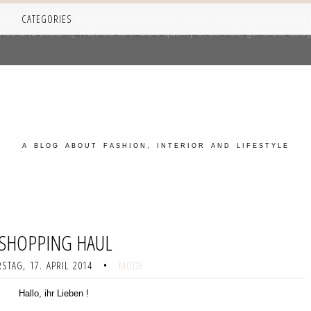
CATEGORIES
iver its services and to analyze traffic. Your IP address and user-a
e and security metrics to ensure quality of service, generate usage
A BLOG ABOUT FASHION, INTERIOR AND LIFESTYLE
SHOPPING HAUL
STAG, 17. APRIL 2014
•
MODE
Hallo, ihr Lieben !