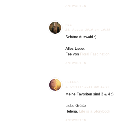
ANTWORTEN
FEE
28. August 2016 um 16:38
Schöne Auswahl :)
Alles Liebe,
Fee von
Floral Fascination
ANTWORTEN
HELENA
3. Oktober 2016 um 12:37
Meine Favoriten sind 3 & 4 :)
Liebe Grüße
Helena,
Life is a Storybook
ANTWORTEN