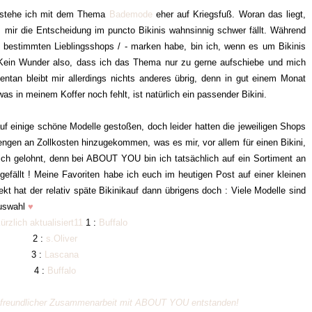
t, stehe ich mit dem Thema
Bademode
eher auf Kriegsfuß. Woran das liegt,
s mir die Entscheidung im puncto Bikinis wahnsinnig schwer fällt. Während
 bestimmten Lieblingsshops / - marken habe, bin ich, wenn es um Bikinis
s. Kein Wunder also, dass ich das Thema nur zu gerne aufschiebe und mich
ntan bleibt mir allerdings nichts anderes übrig, denn in gut einem Monat
as in meinem Koffer noch fehlt, ist natürlich ein passender Bikini.
uf einige schöne Modelle gestoßen, doch leider hatten die jeweiligen Shops
gen an Zollkosten hinzugekommen, was es mir, vor allem für einen Bikini,
ich gelohnt, denn bei ABOUT YOU bin ich tatsächlich auf ein Sortiment an
fällt ! Meine Favoriten habe ich euch im heutigen Post auf einer kleinen
t hat der relativ späte Bikinikauf dann übrigens doch : Viele Modelle sind
Auswahl
♥
1 :
Buffalo
2 :
s.Oliver
3 :
Lascana
4 :
Buffalo
in freundlicher Zusammenarbeit mit ABOUT YOU entstanden!