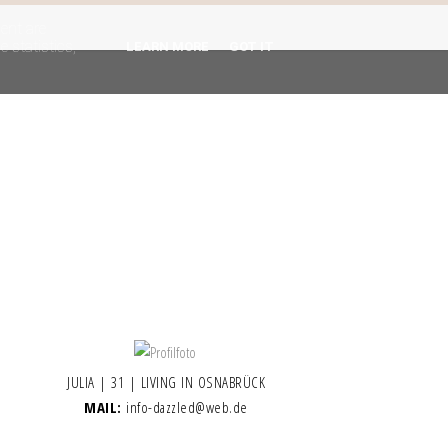
gent are
 statistics,
LEARN MORE
GOT IT
JULIA | 31 | LIVING IN OSNABRÜCK
MAIL:
info-dazzled@web.de