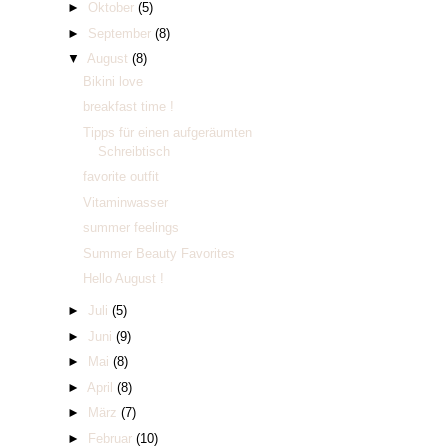
►
Oktober
(5)
►
September
(8)
▼
August
(8)
Bikini love
breakfast time !
Tipps für einen aufgeräumten
Schreibtisch
favorite outfit
Vitaminwasser
summer feelings
Summer Beauty Favorites
Hello August !
►
Juli
(5)
►
Juni
(9)
►
Mai
(8)
►
April
(8)
►
März
(7)
►
Februar
(10)