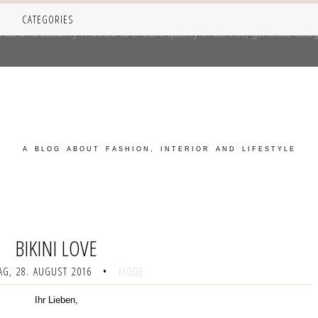
CATEGORIES
iver its services and to analyze traffic. Your IP address and user-a
e and security metrics to ensure quality of service, generate usage
A BLOG ABOUT FASHION, INTERIOR AND LIFESTYLE
BIKINI LOVE
G, 28. AUGUST 2016
•
MODE
Ihr Lieben,