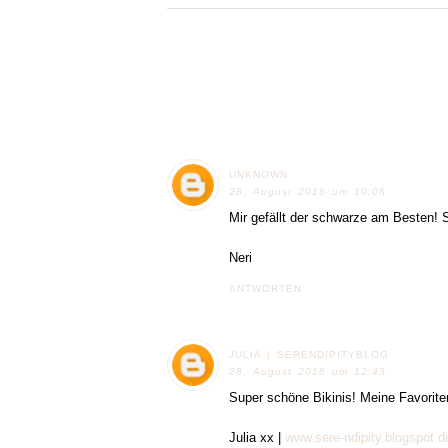
UNKNOWN
28. August 2016 um 10:06
Mir gefällt der schwarze am Besten! 
Neri
ANTWORTEN
JULIA | SERENDIPITYBLOG
28. August 2016 um 12:43
Super schöne Bikinis! Meine Favoriten
Julia xx |
www.sere-ndipity.blogspot.d