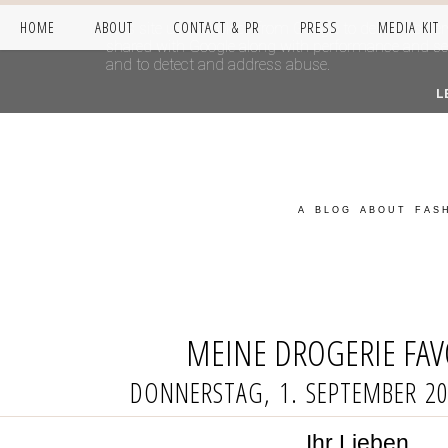
HOME
ABOUT
CONTACT & PR
PRESS
MEDIA KIT
This site uses cookies from Google to deliver its se
shared with Google along with performance and secur
and to detect and address abuse.
L
A BLOG ABOUT FASH
MEINE DROGERIE FAV
DONNERSTAG, 1. SEPTEMBER 2
Ihr Lieben,