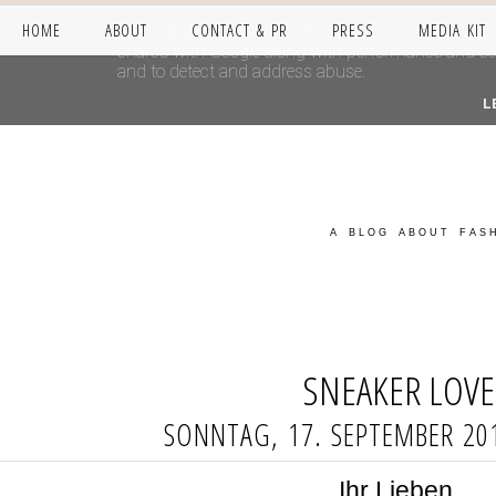
HOME
ABOUT
CONTACT & PR
PRESS
MEDIA KIT
This site uses cookies from Google to deliver its se
shared with Google along with performance and secur
and to detect and address abuse.
L
A BLOG ABOUT FASH
SNEAKER LOVE
SONNTAG, 17. SEPTEMBER 20
Ihr Lieben,