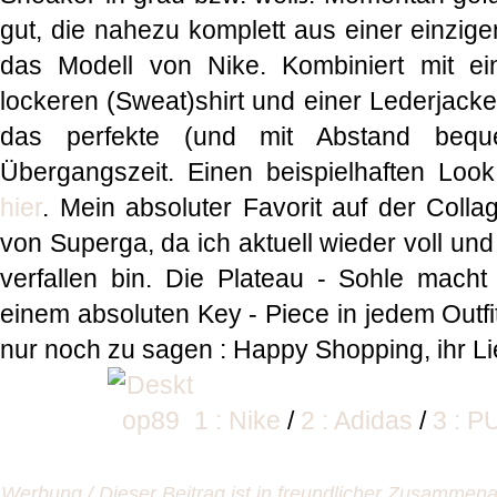
gut, die nahezu komplett aus einer einzig
das Modell von Nike. Kombiniert mit e
lockeren (Sweat)shirt und einer Lederjacke
das perfekte (und mit Abstand beque
Übergangszeit. Einen beispielhaften Look
hier
. Mein absoluter Favorit auf der Colla
von Superga, da ich aktuell wieder voll un
verfallen bin. Die Plateau - Sohle mach
einem absoluten Key - Piece in jedem Outfit 
nur noch zu sagen : Happy Shopping, ihr L
1 : Nike
/
2 : Adidas
/
3 : 
Werbung / Dieser Beitrag ist in freundlicher Zusammena