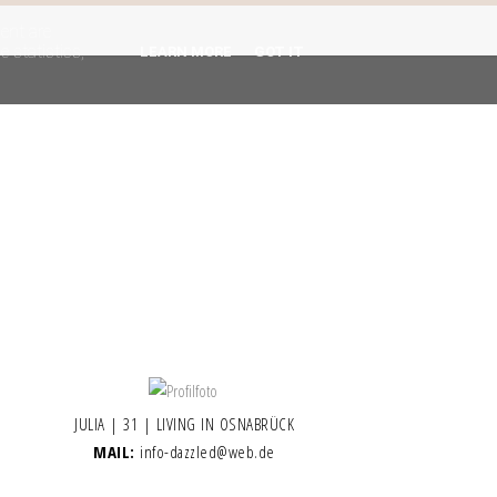
gent are
 statistics,
LEARN MORE
GOT IT
JULIA | 31 | LIVING IN OSNABRÜCK
MAIL:
info-dazzled@web.de