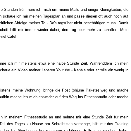
alb Stunden kümmere ich mich um meine Mails und einige Kleinigkeiten, die
n schaue ich mir meinen Tagesplan an und passe diesen oft auch noch auf
eitlichen Abfolge meiner To - Do's tagsüber nicht beschäftigen muss. Damit
chritt hilft mir immer wieder dabei, den Tag über mehr zu schaffen. Mein
viel Café!
nehme ich mir meistens etwa eine halbe Stunde Zeit. Währenddem ich mein
 schaue ein Video meiner liebsten Youtube - Kanäle oder scrolle ein wenig in
istens meine Wohnung, bringe die Post (ohjune Pakete) weg und mache
aufhin mache ich mich entweder auf den Weg ins Fitnessstudio oder mache
 in meinem Fitnessstudio an und nehme mir eine Stunde Zeit für mein
eil des Tages zu Hause am Schreibtisch verbringe, hilft mir das Training
 den Tag über besser konzentrieren zu können. Falls ich keine Lust habe,