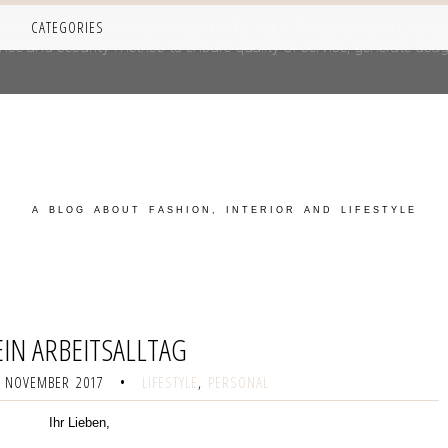
CATEGORIES
iver its services and to analyze traffic. Your IP address and user-a
e and security metrics to ensure quality of service, generate usage
A BLOG ABOUT FASHION, INTERIOR AND LIFESTYLE
IN ARBEITSALLTAG
. NOVEMBER 2017
•
LIFESTYLE
,
PERSONAL
Ihr Lieben,