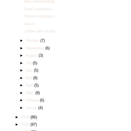
Mein Arbeitsalltag
Food Inspiration
Interior Inspiration
new in
coffee table books
►
Oktober
(7)
►
September
(6)
►
August
(3)
►
Juli
(5)
►
Juni
(5)
►
Mai
(8)
►
April
(5)
►
März
(8)
►
Februar
(6)
►
Januar
(4)
►
2016
(86)
►
2015
(97)