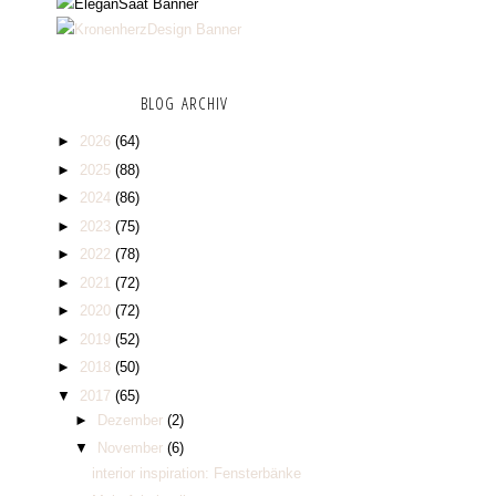
BLOG ARCHIV
►
2026
(64)
►
2025
(88)
►
2024
(86)
►
2023
(75)
►
2022
(78)
►
2021
(72)
►
2020
(72)
►
2019
(52)
►
2018
(50)
▼
2017
(65)
►
Dezember
(2)
▼
November
(6)
interior inspiration: Fensterbänke