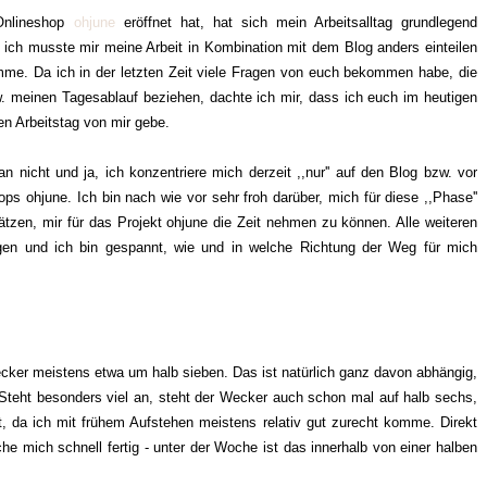
Onlineshop
ohjune
eröffnet hat, hat sich mein Arbeitsalltag grundlegend
d ich musste mir meine Arbeit in Kombination mit dem Blog anders einteilen
omme. Da ich in der letzten Zeit viele Fragen von euch bekommen habe, die
. meinen Tagesablauf beziehen, dachte ich mir, dass ich euch im heutigen
hen Arbeitstag von mir gebe.
 nicht und ja, ich konzentriere mich derzeit ,,nur'' auf den Blog bzw. vor
s ohjune. Ich bin nach wie vor sehr froh darüber, mich für diese ,,Phase''
zen, mir für das Projekt ohjune die Zeit nehmen zu können. Alle weiteren
gen und ich bin gespannt, wie und in welche Richtung der Weg für mich
ecker meistens etwa um halb sieben. Das ist natürlich ganz davon abhängig,
. Steht besonders viel an, steht der Wecker auch schon mal auf halb sechs,
t, da ich mit frühem Aufstehen meistens relativ gut zurecht komme. Direkt
mich schnell fertig - unter der Woche ist das innerhalb von einer halben