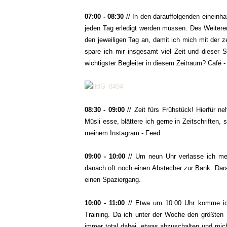
07:00 - 08:30
// In den darauffolgenden eineinh
jeden Tag erledigt werden müssen. Des Weitere
den jeweiligen Tag an, damit ich mich mit der z
spare ich mir insgesamt viel Zeit und dieser S
wichtigster Begleiter in diesem Zeitraum? Café - 
08:30 - 09:00
// Zeit fürs Frühstück! Hierfür 
Müsli esse, blättere ich gerne in Zeitschriften,
meinem Instagram - Feed.
09:00 - 10:00
// Um neun Uhr verlasse ich me
danach oft noch einen Abstecher zur Bank. Dar
einen Spaziergang.
10:00 - 11:00
// Etwa um 10:00 Uhr komme ich
Training. Da ich unter der Woche den größten T
immer total dabei, etwas abzuschalten und mich