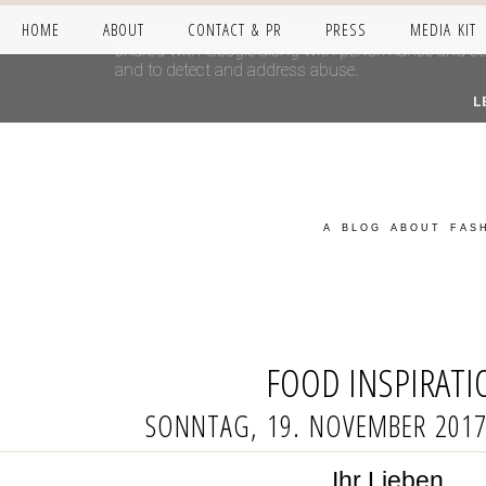
HOME
ABOUT
CONTACT & PR
PRESS
MEDIA KIT
This site uses cookies from Google to deliver its se
shared with Google along with performance and secur
and to detect and address abuse.
L
A BLOG ABOUT FASH
FOOD INSPIRATI
SONNTAG, 19. NOVEMBER 201
Ihr Lieben,