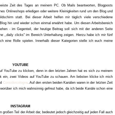
e meiste Zeit des Tages an meinem PC. Ob Mails beantworten, Blogposts
ines Onlineshops erledigen oder weitere Kleinigkeiten rund um den Blog und
dschirm statt. Bei dieser Arbeit helfen mir täglich viele verschiedene
Blog hin und wieder schon einmal erwähnt habe. Um diesen Arbeitsbereich
gehen - im Gegenteil, der heutige Beitrag soll sich mit der anderen Seite
 ,,daily clicks'' im Bereich Unterhaltung zeigen. Hierzu habe ich mir fünf
lich eine Rolle spielen. Innerhalb dieser Kategorien stelle ich euch meine
YOUTUBE
uf YouTube zu klicken, denn in den letzten Jahren hat es sich zu meinem
ck ein, zwei Videos auf YouTube zu schauen. Am liebsten klicke ich mich
nd
Considercologne
. Auf den ersten beiden Kanälen waren in der letzten Zeit
worüber ich mich wahnsinnig gefreut habe, da ich beide Kanäle schon eine
INSTAGRAM
 großen Teil der Arbeit dar, bedeutet jedoch gleichzeitig auf jeden Fall auch