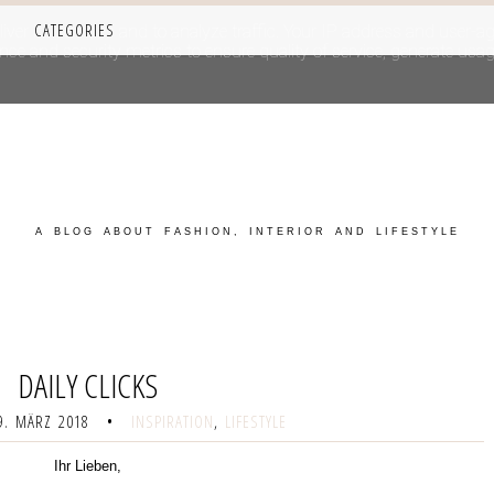
CATEGORIES
iver its services and to analyze traffic. Your IP address and user-a
e and security metrics to ensure quality of service, generate usage
A BLOG ABOUT FASHION, INTERIOR AND LIFESTYLE
DAILY CLICKS
9. MÄRZ 2018
•
INSPIRATION
,
LIFESTYLE
Ihr Lieben,