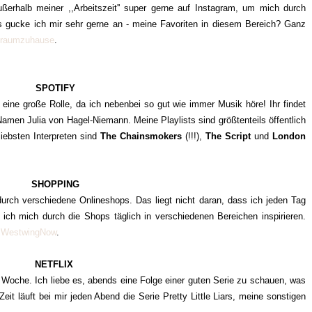
ßerhalb meiner ,,Arbeitszeit'' super gerne auf Instagram, um mich durch
s gucke ich mir sehr gerne an - meine Favoriten in diesem Bereich? Ganz
traumzuhause
.
SPOTIFY
g eine große Rolle, da ich nebenbei so gut wie immer Musik höre! Ihr findet
amen Julia von Hagel-Niemann. Meine Playlists sind größtenteils öffentlich
 liebsten Interpreten sind
The Chainsmokers
(!!!),
The Script
und
London
SHOPPING
 durch verschiedene Onlineshops. Das liegt nicht daran, dass ich jeden Tag
se ich mich durch die Shops täglich in verschiedenen Bereichen inspirieren.
e
WestwingNow
.
NETFLIX
er Woche. Ich liebe es, abends eine Folge einer guten Serie zu schauen, was
it läuft bei mir jeden Abend die Serie Pretty Little Liars, meine sonstigen