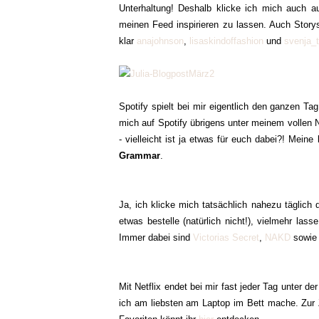
Unterhaltung! Deshalb klicke ich mich auch au
meinen Feed inspirieren zu lassen. Auch Story
klar
anajohnson
,
lisaskindoffashion
und
svenja_
Spotify spielt bei mir eigentlich den ganzen Ta
mich auf Spotify übrigens unter meinem vollen N
- vielleicht ist ja etwas für euch dabei?! Meine
Grammar
.
Ja, ich klicke mich tatsächlich nahezu täglich
etwas bestelle (natürlich nicht!), vielmehr las
Immer dabei sind
Victorias Secret
,
NAKD
sowi
Mit Netflix endet bei mir fast jeder Tag unter d
ich am liebsten am Laptop im Bett mache. Zur Ze