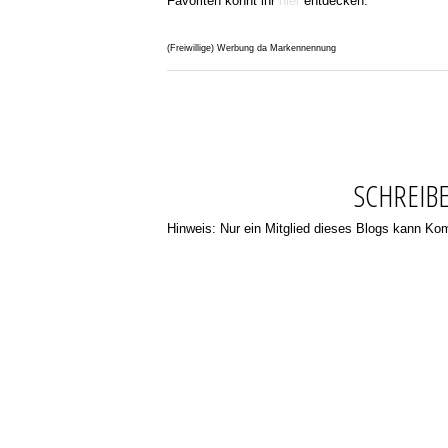
Favoriten könnt ihr
hier
entdecken.
(Freiwillige) Werbung da Markennennung
SCHREIB
Hinweis: Nur ein Mitglied dieses Blogs kann K