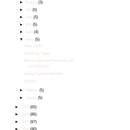
►
August
(3)
►
Juli
(5)
►
Juni
(5)
►
Mai
(5)
►
April
(4)
▼
März
(5)
daily clicks
Hamburg Tipps
Meine täglichen Favoriten am
Schreibtisch
spring fashion favorites
Update
►
Februar
(5)
►
Januar
(5)
►
2017
(65)
►
2016
(86)
►
2015
(97)
►
2014
(90)