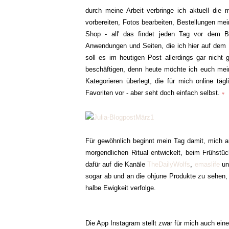
durch meine Arbeit verbringe ich aktuell di
vorbereiten, Fotos bearbeiten, Bestellungen me
Shop - all' das findet jeden Tag vor dem Bil
Anwendungen und Seiten, die ich hier auf dem 
soll es im heutigen Post allerdings gar nicht 
beschäftigen, denn heute möchte ich euch meine
Kategorieren überlegt, die für mich online täg
Favoriten vor - aber seht doch einfach selbst.
♥
Für gewöhnlich beginnt mein Tag damit, mich a
morgendlichen Ritual entwickelt, beim Frühstü
dafür auf die Kanäle
TheDailyWolfs
,
emaslife
u
sogar ab und an die ohjune Produkte zu sehen, 
halbe Ewigkeit verfolge.
Die App Instagram stellt zwar für mich auch einen