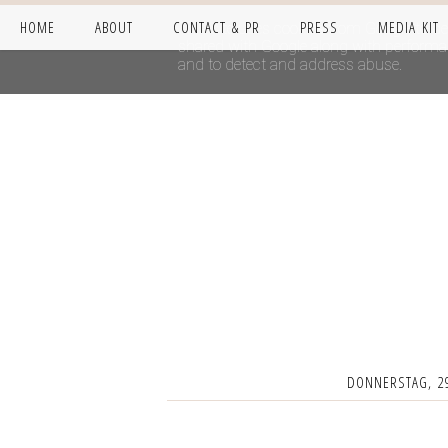
HOME
ABOUT
CONTACT & PR
PRESS
MEDIA KIT
This site uses cookies from Google to del
shared with Google along with performanc
and to detect and address abuse.
DONNERSTAG, 2