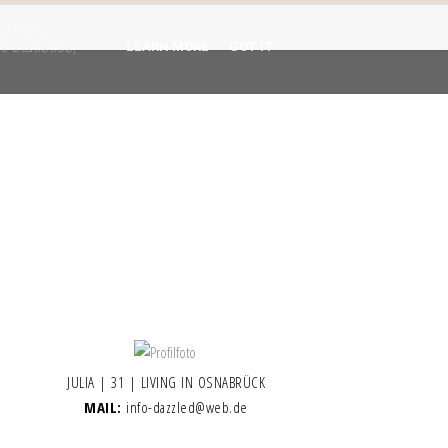
gent are
 statistics,
LEARN MORE
GOT IT
JULIA | 31 | LIVING IN OSNABRÜCK
MAIL:
info-dazzled@web.de