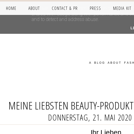
HOME
ABOUT
CONTACT & PR
PRESS
MEDIA KIT
This site uses cookies from Google to deliver its se
shared with Google along with performance and secur
and to detect and address abuse.
L
A BLOG ABOUT FASH
MEINE LIEBSTEN BEAUTY-PRODUK
DONNERSTAG, 21. MAI 2020
Ihr Lieben,