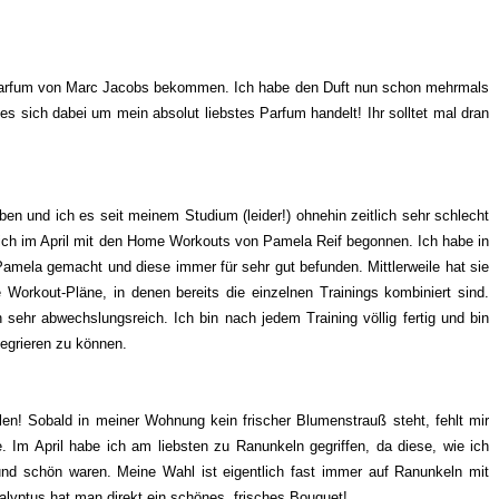
 Parfum von Marc Jacobs bekommen. Ich habe den Duft nun schon mehrmals
s sich dabei um mein absolut liebstes Parfum handelt! Ihr solltet mal dran
ben und ich es seit meinem Studium (leider!) ohnehin zeitlich sehr schlecht
ich im April mit den Home Workouts von Pamela Reif begonnen. Ich habe in
Pamela gemacht und diese immer für sehr gut befunden. Mittlerweile hat sie
e Workout-Pläne, in denen bereits die einzelnen Trainings kombiniert sind.
 sehr abwechslungsreich. Ich bin nach jedem Training völlig fertig und bin
tegrieren zu können.
hlen! Sobald in meiner Wohnung kein frischer Blumenstrauß steht, fehlt mir
 Im April habe ich am liebsten zu Ranunkeln gegriffen, da diese, wie ich
und schön waren. Meine Wahl ist eigentlich fast immer auf Ranunkeln mit
kalyptus hat man direkt ein schönes, frisches Bouquet!