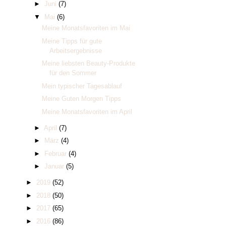
►
Juni
(7)
▼
Mai
(6)
Meine Monatsfavoriten im Mai
Meine Tipps für gute
Arbeitsergebnisse
Meine liebsten Beauty-Produkte
für den Sommer
Mein typischer Tagesablauf
Meine Guten Morgen Tipps
Meine Monatsfavoriten im April
►
April
(7)
►
März
(4)
►
Februar
(4)
►
Januar
(5)
►
2019
(52)
►
2018
(50)
►
2017
(65)
►
2016
(86)