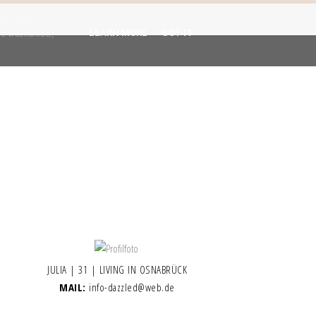
gent are
 statistics,
LEARN MORE
GOT IT
JULIA | 31 | LIVING IN OSNABRÜCK
MAIL:
info-dazzled@web.de