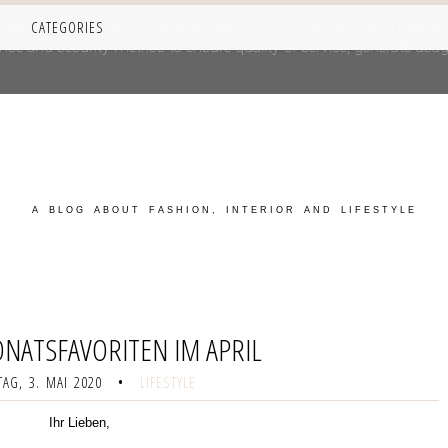
CATEGORIES
iver its services and to analyze traffic. Your IP address and user-a
e and security metrics to ensure quality of service, generate usage
A BLOG ABOUT FASHION, INTERIOR AND LIFESTYLE
NATSFAVORITEN IM APRIL
AG, 3. MAI 2020
•
LIFESTYLE
Ihr Lieben,