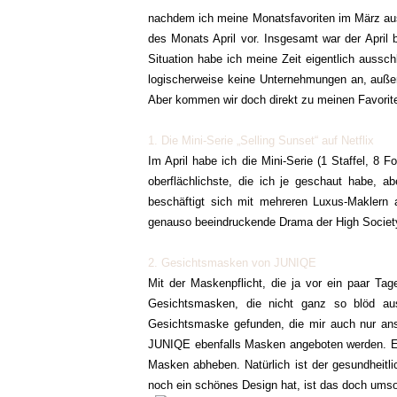
nachdem ich meine Monatsfavoriten im März au
des Monats April vor. Insgesamt war der April 
Situation habe ich meine Zeit eigentlich auss
logischerweise keine Unternehmungen an, außer
Aber kommen wir doch direkt zu meinen Favorit
1. Die Mini-Serie „Selling Sunset“ auf Netflix
Im April habe ich die Mini-Serie (1 Staffel, 8 F
oberflächlichste, die ich je geschaut habe, 
beschäftigt sich mit mehreren Luxus-Maklern
genauso beeindruckende Drama der High Society 
2. Gesichtsmasken von JUNIQE
Mit der Maskenpflicht, die ja vor ein paar Ta
Gesichtsmasken, die nicht ganz so blöd aus
Gesichtsmaske gefunden, die mir auch nur an
JUNIQE ebenfalls Masken angeboten werden. Es g
Masken abheben. Natürlich ist der gesundheitli
noch ein schönes Design hat, ist das doch umso