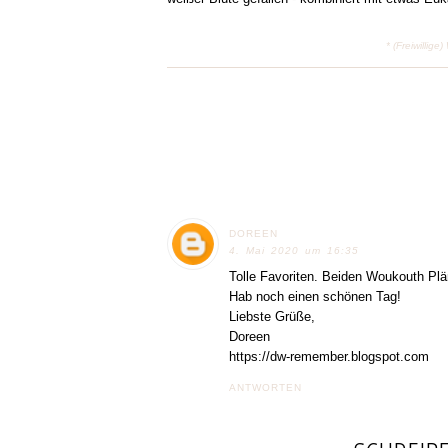
* (Freiwilli
DOREEN
4. Mai 2020 um 16:35
Tolle Favoriten. Beiden Woukouth Plä
Hab noch einen schönen Tag!
Liebste Grüße,
Doreen
https://dw-remember.blogspot.com
ANTWORTEN