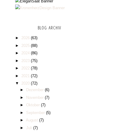
BLOG ARCHIV
►
2026
(63)
►
2025
(88)
►
2024
(86)
►
2023
(75)
►
2022
(78)
►
2021
(72)
▼
2020
(72)
►
Dezember
(6)
►
November
(7)
►
Oktober
(7)
►
September
(5)
►
August
(7)
►
Juli
(7)