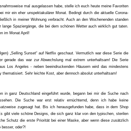
snahmsweise mal ausgelassen habe, stelle ich euch heute meine Favoriten
bei mir ein eher unspektakulärer Monat. Bedingt durch die aktuelle Corona-
chließlich in meiner Wohnung verbracht. Auch an den Wochenenden standen
 lange Spaziergänge, die bei dem schönen Wetter auch wirklich gut taten.
en im Monat April!
olgen) „Selling Sunset“ auf Netflix geschaut. Vermutlich war diese Serie die
aber gerade das war zur Abwechslung mal extrem unterhaltsam! Die Serie
 aus Los Angeles - neben beeindruckenden Häusern wird das mindestens
thematisiert. Sehr leichte Kost, aber dennoch absolut unterhaltsam!
gen in ganz Deutschland eingeführt wurde, begann bei mir die Suche nach
sehen. Die Suche war erst relativ ernüchternd, denn ich habe keine
satzweise zugesagt hat. Bis ich herausgefunden habe, dass in dem Shop
ibt viele schöne Designs, die sich ganz klar von den typischen, sterilen
che Schutz die erste Priorität bei einer Maske, aber wenn diese zusätzlich
 besser, oder?!