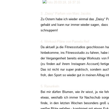
3. „Daisy“ Parfum von Marc Jacobs
Zu Ostern habe ich wieder einmal das „Daisy“
gehabt und kann nur immer wieder sagen, dass e
schnuppern!
4. Workout-Pläne von Pamela Reif
Da aktuell ja die Fitnessstudios geschlossen ha
hinbekomme, ins Fitnessstudio zu fahren, habe 
der Vergangenheit bereits einige Workouts von 
(zu finden auf ihrem Instagram Account) fertig
Das ist nicht nur super praktisch, sondern auch
froh, den Sport so wieder gut in meinen Alltag in
5. Ranunkeln
Bei mir dürfen Blumen, wie ihr wisst, ja nie fe
etwas, weshalb ich immer für Nachschub sorge.
finde, in den letzten Wochen besonders groß 
weißer Blüte gefallen - kombiniert mit etwas Eu