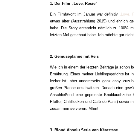
1. Der Film „Love, Rosie“
Ein Filmfavorit im Januar war definitiv
„Love, 
etwas älter (Ausstrahlung 2015) und ehrlich g
habe. Die Story entspricht nämlich zu 100% m
letzten Mal geschaut habe. Ich möchte gar nicht
2. Gemüsepfanne mit Reis
Wie ich in einem der letzten Beiträge ja schon
Ernährung. Eines meiner Lieblingsgerichte ist
lecker ist, aber andererseits ganz easy zuzube
großen Pfanne anschwitzen. Danach eine gewürfe
Anschließend eine gepresste Knoblauchzehe 
Pfeffer, Chiliflocken und Café de Paris) sowie
zusammen servieren. Mhm!
3. Blond Absolu Serie von Kérastase