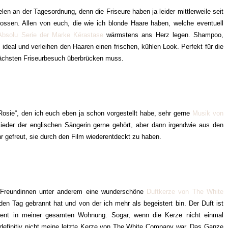
len an der Tagesordnung, denn die Friseure haben ja leider mittlerweile seit
ssen. Allen von euch, die wie ich blonde Haare haben, welche eventuell
Absolu Serie der Marke Kérastase
wärmstens ans Herz legen. Shampoo,
ideal und verleihen den Haaren einen frischen, kühlen Look. Perfekt für die
 nächsten Friseurbesuch überbrücken muss.
 Rosie“, den ich euch eben ja schon vorgestellt habe, sehr gerne
Musik von
ieder der englischen Sängerin gerne gehört, aber dann irgendwie aus den
r gefreut, sie durch den Film wiederentdeckt zu haben.
 Freundinnen unter anderem eine wunderschöne
Duftkerze von The White
n Tag gebrannt hat und von der ich mehr als begeistert bin. Der Duft ist
ezent in meiner gesamten Wohnung. Sogar, wenn die Kerze nicht einmal
 definitiv nicht meine letzte Kerze von The White Company war. Das Ganze