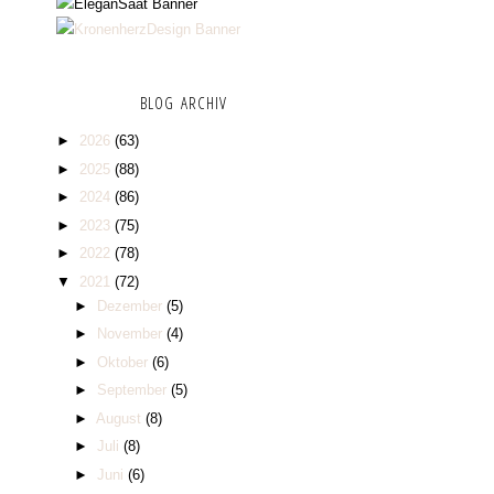
BLOG ARCHIV
►
2026
(63)
►
2025
(88)
►
2024
(86)
►
2023
(75)
►
2022
(78)
▼
2021
(72)
►
Dezember
(5)
►
November
(4)
►
Oktober
(6)
►
September
(5)
►
August
(8)
►
Juli
(8)
►
Juni
(6)