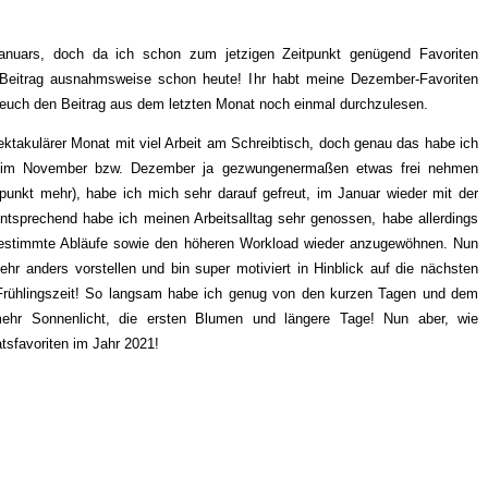
nuars, doch da ich schon zum jetzigen Zeitpunkt genügend Favoriten
-Beitrag ausnahmsweise schon heute! Ihr habt meine Dezember-Favoriten
 euch den Beitrag aus dem letzten Monat noch einmal durchzulesen.
pektakulärer Monat mit viel Arbeit am Schreibtisch, doch genau das habe ich
r im November bzw. Dezember ja gezwungenermaßen etwas frei nehmen
punkt mehr), habe ich mich sehr darauf gefreut, im Januar wieder mit der
ntsprechend habe ich meinen Arbeitsalltag sehr genossen, habe allerdings
 bestimmte Abläufe sowie den höheren Workload wieder anzugewöhnen. Nun
hr anders vorstellen und bin super motiviert in Hinblick auf die nächsten
Frühlingszeit! So langsam habe ich genug von den kurzen Tagen und dem
ehr Sonnenlicht, die ersten Blumen und längere Tage! Nun aber, wie
tsfavoriten im Jahr 2021!