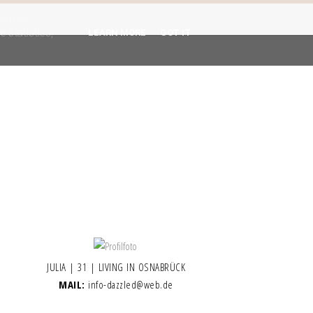
gent are
 statistics,
LEARN MORE
GOT IT
JULIA | 31 | LIVING IN OSNABRÜCK
MAIL:
info-dazzled@web.de