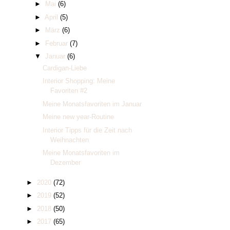
►
Mai
(6)
►
April
(5)
►
März
(6)
►
Februar
(7)
▼
Januar
(6)
Cardigan-Liebe
Interior Shopping: Meine
Favoriten #2
Meine Monatsfavoriten im Januar
Meine new year-Routine
Interior Tipps für die Zeit nach
Weihnachten
Meine Monatsfavoriten im
Dezember
►
2020
(72)
►
2019
(52)
►
2018
(50)
►
2017
(65)