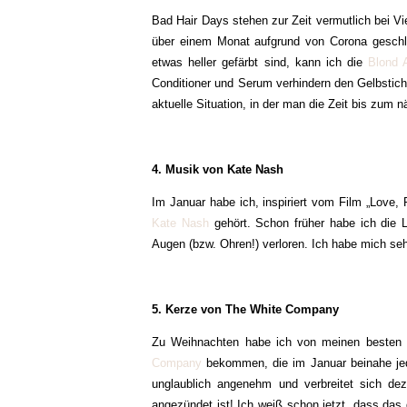
Bad Hair Days stehen zur Zeit vermutlich bei Vie
über einem Monat aufgrund von Corona geschlo
etwas heller gefärbt sind, kann ich die
Blond 
Conditioner und Serum verhindern den Gelbstich 
aktuelle Situation, in der man die Zeit bis zum
4. Musik von Kate Nash
Im Januar habe ich, inspiriert vom Film „Love,
Kate Nash
gehört. Schon früher habe ich die L
Augen (bzw. Ohren!) verloren. Ich habe mich seh
5. Kerze von The White Company
Zu Weihnachten habe ich von meinen besten
Company
bekommen, die im Januar beinahe jede
unglaublich angenehm und verbreitet sich d
angezündet ist! Ich weiß schon jetzt, dass das