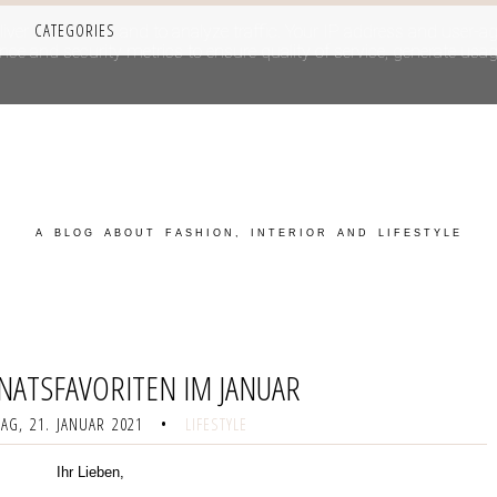
CATEGORIES
iver its services and to analyze traffic. Your IP address and user-a
e and security metrics to ensure quality of service, generate usage
A BLOG ABOUT FASHION, INTERIOR AND LIFESTYLE
ATSFAVORITEN IM JANUAR
G, 21. JANUAR 2021
•
LIFESTYLE
Ihr Lieben,