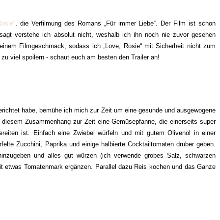
Rosie“
, die Verfilmung des Romans „Für immer Liebe“. Der Film ist schon
esagt verstehe ich absolut nicht, weshalb ich ihn noch nie zuvor gesehen
einem Filmgeschmack, sodass ich „Love, Rosie“ mit Sicherheit nicht zum
 zu viel spoilern - schaut euch am besten den Trailer an!
 berichtet habe, bemühe ich mich zur Zeit um eine gesunde und ausgewogene
 in diesem Zusammenhang zur Zeit eine Gemüsepfanne, die einerseits super
reiten ist. Einfach eine Zwiebel würfeln und mit gutem Olivenöl in einer
lte Zucchini, Paprika und einige halbierte Cocktailtomaten drüber geben.
hinzugeben und alles gut würzen (ich verwende grobes Salz, schwarzen
 mit etwas Tomatenmark ergänzen. Parallel dazu Reis kochen und das Ganze