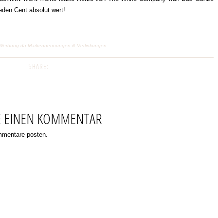
 jeden Cent absolut wert!
ge) Werbung da Markennennungen & Verlinkungen
SHARE:
E EINEN KOMMENTAR
ommentare posten.