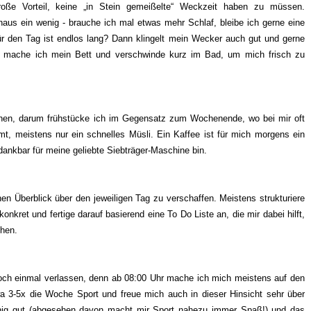
große Vorteil, keine „in Stein gemeißelte“ Weckzeit haben zu müssen.
aus ein wenig - brauche ich mal etwas mehr Schlaf, bleibe ich gerne eine
ür den Tag ist endlos lang? Dann klingelt mein Wecker auch gut und gerne
en mache ich mein Bett und verschwinde kurz im Bad, um mich frisch zu
hen, darum frühstücke ich im Gegensatz zum Wochenende, wo bei mir oft
t, meistens nur ein schnelles Müsli. Ein Kaffee ist für mich morgens ein
dankbar für meine geliebte Siebträger-Maschine bin.
en Überblick über den jeweiligen Tag zu verschaffen. Meistens strukturiere
kret und fertige darauf basierend eine To Do Liste an, die mir dabei hilft,
ehen.
noch einmal verlassen, denn ab 08:00 Uhr mache ich mich meistens auf den
a 3-5x die Woche Sport und freue mich auch in dieser Hinsicht sehr über
nig gut (abgesehen davon macht mir Sport nahezu immer Spaß!) und das