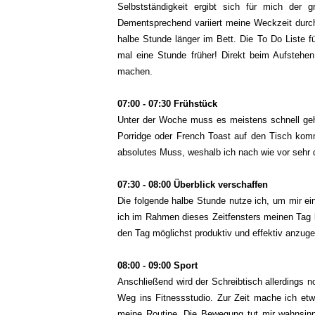
Selbstständigkeit ergibt sich für mich der 
Dementsprechend variiert meine Weckzeit durch
halbe Stunde länger im Bett. Die To Do Liste f
mal eine Stunde früher! Direkt beim Aufsteh
machen.
07:00 - 07:30 Frühstück
Unter der Woche muss es meistens schnell ge
Porridge oder French Toast auf den Tisch komm
absolutes Muss, weshalb ich nach wie vor sehr 
07:30 - 08:00 Überblick verschaffen
Die folgende halbe Stunde nutze ich, um mir ein
ich im Rahmen dieses Zeitfensters meinen Tag kon
den Tag möglichst produktiv und effektiv anzug
08:00 - 09:00 Sport
Anschließend wird der Schreibtisch allerdings 
Weg ins Fitnessstudio. Zur Zeit mache ich etw
meine Routine. Die Bewegung tut mir wahnsin