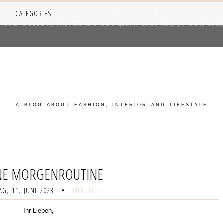
CATEGORIES
iver its services and to analyze traffic. Your IP address and user-a
e and security metrics to ensure quality of service, generate usage
A BLOG ABOUT FASHION, INTERIOR AND LIFESTYLE
NE MORGENROUTINE
G, 11. JUNI 2023
•
LIFESTYLE
Ihr Lieben,