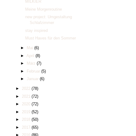
MILKIER
Meine Morgenroutine
new project: Umgestaltung
Schlafzimmer
stay inspired
Must Haves für den Sommer
►
Mai
(6)
►
April
(8)
►
März
(7)
►
Februar
(5)
►
Januar
(6)
►
2022
(78)
►
2021
(72)
►
2020
(72)
►
2019
(52)
►
2018
(50)
►
2017
(65)
►
2016
(86)