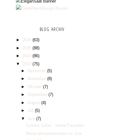
BLOG ARCHIV
►
2026
(63)
►
2025
(88)
►
2024
(86)
▼
2023
(75)
►
Dezember
(5)
►
November
(8)
►
Oktober
(7)
►
September
(7)
►
August
(4)
►
Juli
(5)
▼
Juni
(7)
Schöne Sofas - meine Favoriten
Meine Monatsfavoriten im Juni