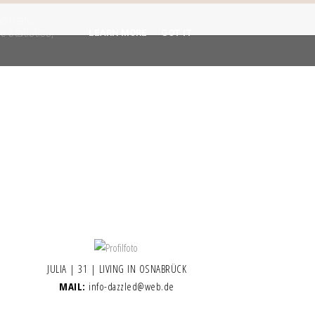
gent are
 statistics,
LEARN MORE
GOT IT
JULIA | 31 | LIVING IN OSNABRÜCK
MAIL:
info-dazzled@web.de