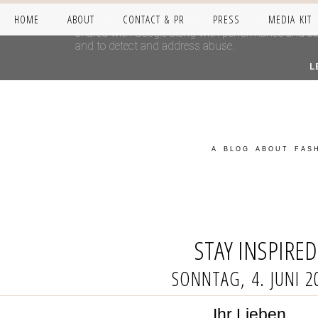
HOME
ABOUT
CONTACT & PR
PRESS
MEDIA KIT
This site uses cookies from Google to deliver its se
shared with Google along with performance and secur
and to detect and address abuse.
L
A BLOG ABOUT FASH
STAY INSPIRED
SONNTAG, 4. JUNI 2
Ihr Lieben,