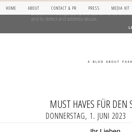
HOME
ABOUT
CONTACT & PR
PRESS
MEDIA KIT
This site uses cookies from Google to deliver its se
shared with Google along with performance and secur
and to detect and address abuse.
L
A BLOG ABOUT FASH
MUST HAVES FÜR DEN
DONNERSTAG, 1. JUNI 2023
Ihr Lieben,