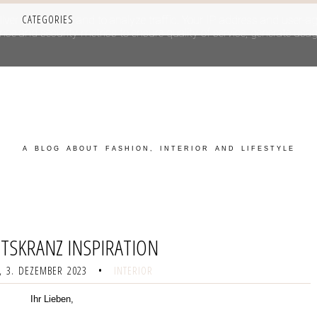
CATEGORIES
iver its services and to analyze traffic. Your IP address and user-a
e and security metrics to ensure quality of service, generate usage
A BLOG ABOUT FASHION, INTERIOR AND LIFESTYLE
TSKRANZ INSPIRATION
 3. DEZEMBER 2023
•
INTERIOR
Ihr Lieben,