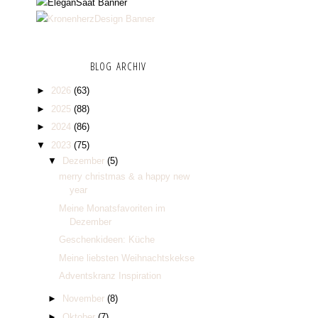
BLOG ARCHIV
►
2026
(63)
►
2025
(88)
►
2024
(86)
▼
2023
(75)
▼
Dezember
(5)
merry christmas & a happy new
year
Meine Monatsfavoriten im
Dezember
Geschenkideen: Küche
Meine liebsten Weihnachtskekse
Adventskranz Inspiration
►
November
(8)
►
Oktober
(7)