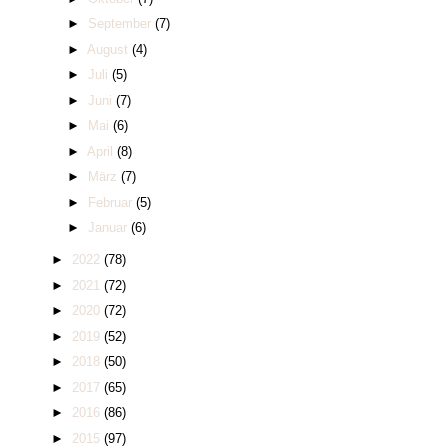
►
September
(7)
►
August
(4)
►
Juli
(5)
►
Juni
(7)
►
Mai
(6)
►
April
(8)
►
März
(7)
►
Februar
(5)
►
Januar
(6)
►
2022
(78)
►
2021
(72)
►
2020
(72)
►
2019
(52)
►
2018
(50)
►
2017
(65)
►
2016
(86)
►
2015
(97)