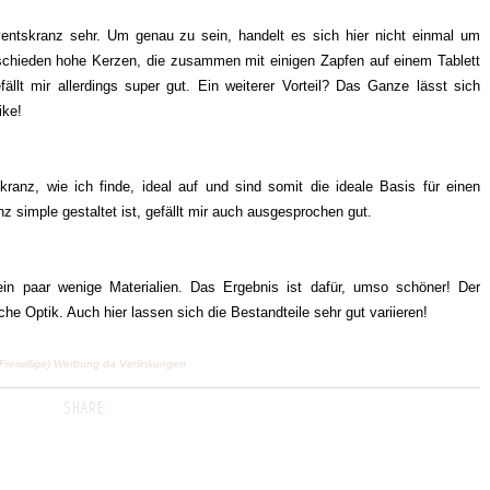
entskranz sehr. Um genau zu sein, handelt es sich hier nicht einmal um
rschieden hohe Kerzen, die zusammen mit einigen Zapfen auf einem Tablett
llt mir allerdings super gut. Ein weiterer Vorteil? Das Ganze lässt sich
like!
ranz, wie ich finde, ideal auf und sind somit die ideale Basis für einen
anz simple gestaltet ist, gefällt mir auch ausgesprochen gut.
ein paar wenige Materialien. Das Ergebnis ist dafür, umso schöner! Der
he Optik. Auch hier lassen sich die Bestandteile sehr gut variieren!
(Freiwillige) Werbung da Verlinkungen
SHARE: