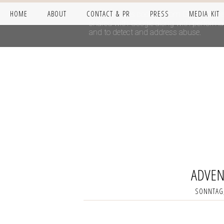
HOME
ABOUT
CONTACT & PR
PRESS
MEDIA KIT
This site uses cookies from Google to del
shared with Google along with performanc
and to detect and address abuse.
ADVEN
SONNTAG,