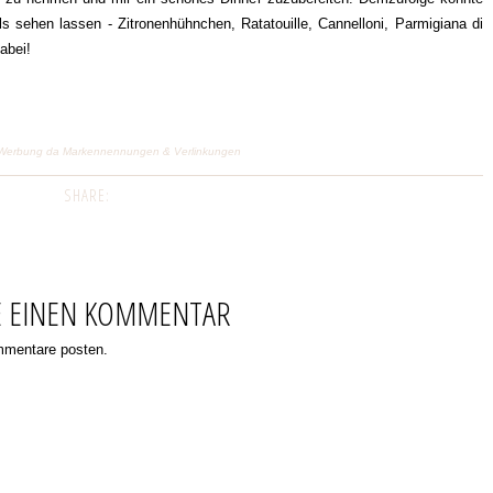
 sehen lassen - Zitronenhühnchen, Ratatouille, Cannelloni, Parmigiana di
dabei!
ge) Werbung da Markennennungen & Verlinkungen
SHARE:
E EINEN KOMMENTAR
ommentare posten.