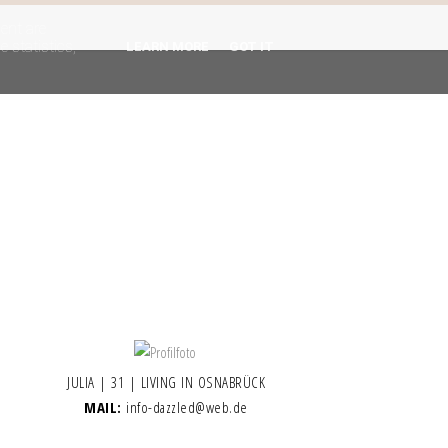
gent are
 statistics,
LEARN MORE
GOT IT
JULIA | 31 | LIVING IN OSNABRÜCK
MAIL:
info-dazzled@web.de