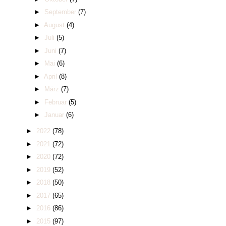
►
September
(7)
►
August
(4)
►
Juli
(5)
►
Juni
(7)
►
Mai
(6)
►
April
(8)
►
März
(7)
►
Februar
(5)
►
Januar
(6)
►
2022
(78)
►
2021
(72)
►
2020
(72)
►
2019
(52)
►
2018
(50)
►
2017
(65)
►
2016
(86)
►
2015
(97)