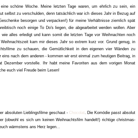
er eine schöne Woche. Meine letzten Tage waren, um ehrlich zu sein, ein
ut selbst zu verschulden, denn tatsächlich war ich dieses Jahr in Bezug auf
 Geschenke besorgen und verpacken!) für meine Verhältnisse ziemlich spät
ibtisch noch einige To Do's liegen, die abgearbeitet werden wollen. Aber
ut wie alles erledigt und kann somit die letzten Tage vor Weihnachten noch
 Weihnachtszeit kam mir dieses Jahr so extrem kurz vor. Grund genug, in
htsfilme zu schauen, die Gemütlichkeit in den eigenen vier Wänden zu
r eins nach dem anderen - kommen wir erst einmal zum heutigen Beitrag, in
 Dezember vorstelle. Ihr habt meine Favoriten aus dem vorigen Monat
che euch viel Freude beim Lesen!
r absoluten Lieblingsfilme geschaut -
Chocolat
. Die Komödie passt absolut
mer (obwohl es sich um keinen Weihnachtsfilm handelt!) richtige christmas-
n euch wärmstens ans Herz legen...