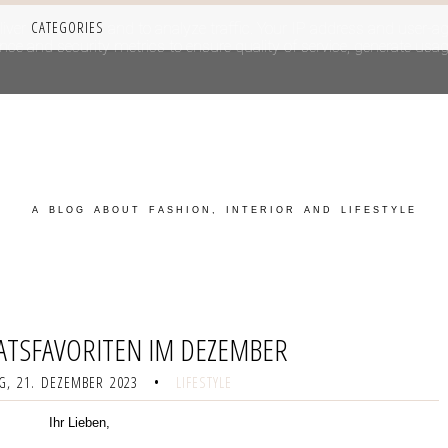
CATEGORIES
iver its services and to analyze traffic. Your IP address and user-a
e and security metrics to ensure quality of service, generate usage
A BLOG ABOUT FASHION, INTERIOR AND LIFESTYLE
TSFAVORITEN IM DEZEMBER
, 21. DEZEMBER 2023
•
LIFESTYLE
Ihr Lieben,