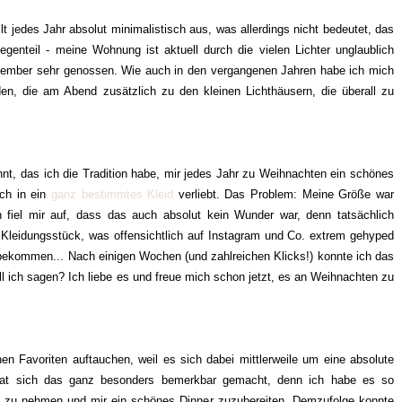
t jedes Jahr absolut minimalistisch aus, was allerdings nicht bedeutet, das
egenteil - meine Wohnung ist aktuell durch die vielen Lichter unglaublich
ember sehr genossen. Wie auch in den vergangenen Jahren habe ich mich
den, die am Abend zusätzlich zu den kleinen Lichthäusern, die überall zu
hnt, das ich die Tradition habe, mir jedes Jahr zu Weihnachten ein schönes
ich in ein
ganz bestimmtes Kleid
verliebt. Das Problem: Meine Größe war
n fiel mir auf, dass das auch absolut kein Wunder war, denn tatsächlich
 Kleidungsstück, was offensichtlich auf Instagram und Co. extrem gehyped
itbekommen... Nach einigen Wochen (und zahlreichen Klicks!) konnte ich das
l ich sagen? Ich liebe es und freue mich schon jetzt, es an Weihnachten zu
n Favoriten auftauchen, weil es sich dabei mittlerweile um eine absolute
at sich das ganz besonders bemerkbar gemacht, denn ich habe es so
 zu nehmen und mir ein schönes Dinner zuzubereiten. Demzufolge konnte