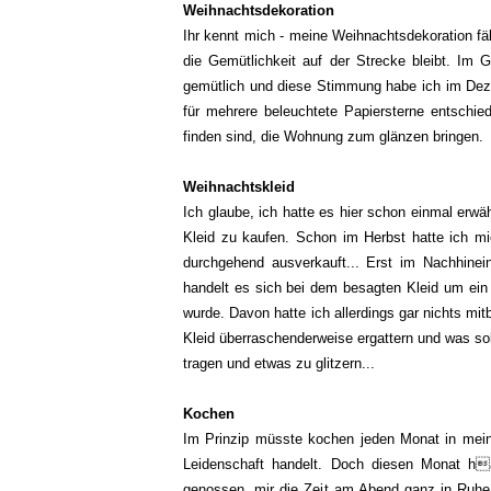
Weihnachtsdekoration
Ihr kennt mich - meine Weihnachtsdekoration fäll
die Gemütlichkeit auf der Strecke bleibt. Im G
gemütlich und diese Stimmung habe ich im Dez
für mehrere beleuchtete Papiersterne entschie
finden sind, die Wohnung zum glänzen bringen.
Weihnachtskleid
Ich glaube, ich hatte es hier schon einmal erwä
Kleid zu kaufen. Schon im Herbst hatte ich m
durchgehend ausverkauft... Erst im Nachhinei
handelt es sich bei dem besagten Kleid um ein
wurde. Davon hatte ich allerdings gar nichts m
Kleid überraschenderweise ergattern und was sol
tragen und etwas zu glitzern...
Kochen
Im Prinzip müsste kochen jeden Monat in meine
Leidenschaft handelt. Doch diesen Monat h
genossen, mir die Zeit am Abend ganz in Ruhe