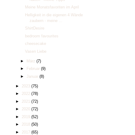
Meine Monatsfavoriten im April
Helligkeit in die eigenen 4 Wände
zaubern - meine ...
ShirtDesire
bedroom favourites
cheesecake
Vasen Liebe
►
März
(7)
►
Februar
(9)
►
Januar
(8)
►
2023
(75)
►
2022
(78)
►
2021
(72)
►
2020
(72)
►
2019
(52)
►
2018
(50)
►
2017
(65)