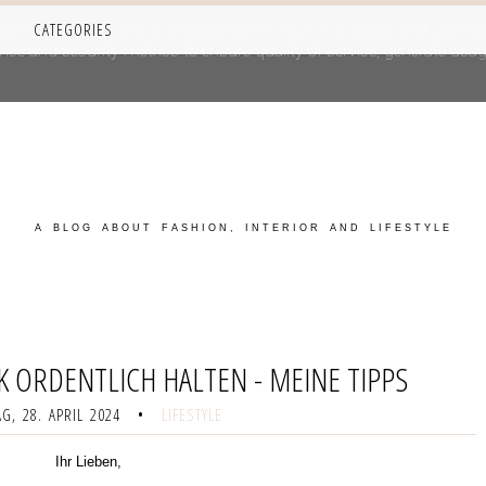
CATEGORIES
iver its services and to analyze traffic. Your IP address and user-a
e and security metrics to ensure quality of service, generate usage
A BLOG ABOUT FASHION, INTERIOR AND LIFESTYLE
 ORDENTLICH HALTEN - MEINE TIPPS
G, 28. APRIL 2024
•
LIFESTYLE
Ihr Lieben,