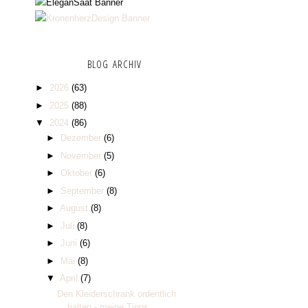
BLOG ARCHIV
►
2026
(63)
►
2025
(88)
▼
2024
(86)
►
Dezember
(6)
►
November
(5)
►
Oktober
(6)
►
September
(8)
►
August
(8)
►
Juli
(8)
►
Juni
(6)
►
Mai
(8)
▼
April
(7)
Den Kleiderschrank ordentlich
halten - meine Tipps