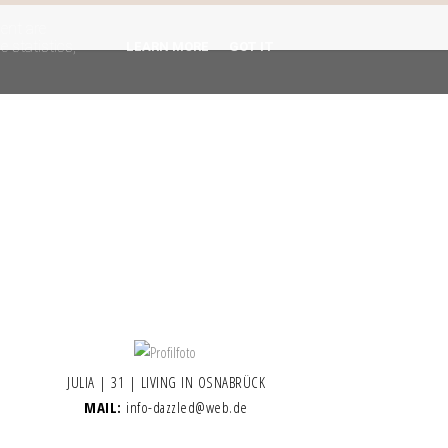
gent are
 statistics,
LEARN MORE
GOT IT
JULIA | 31 | LIVING IN OSNABRÜCK
MAIL:
info-dazzled@web.de