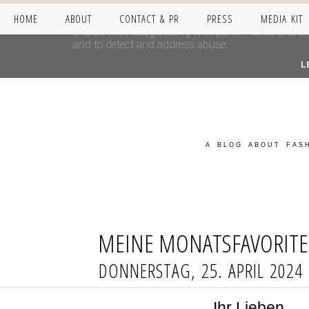
HOME
ABOUT
CONTACT & PR
PRESS
MEDIA KIT
This site uses cookies from Google to deliver its se
shared with Google along with performance and secur
and to detect and address abuse.
L
A BLOG ABOUT FASH
MEINE MONATSFAVORITEN
DONNERSTAG, 25. APRIL 2024
Ihr Lieben,