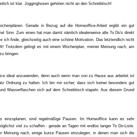
önlich ist klar: Jogginghosen gehören nicht an den Schreibtisch!
ochenplänen. Gerade in Bezug auf die Homeoffice-Arbeit ergibt ein gut
viel Sinn. Zum einen hat man damit nämlich idealerweise alle To Do's direkt
ich finde, gleichzeitig auch eine schöne Motivation. Das letztendlich nicht
Welt! Trotzdem gelingt es mit einem Wochenplan, meiner Meinung nach, am
zu bringen.
ffice ideal anzuwenden, denn auch wenn man von zu Hause aus arbeitet ist
latz Ordnung zu halten. Ich bin mir sicher, dass sich keiner besonders gut
 und Wasserflaschen sich auf dem Schreibtisch stapeln. Aus diesem Grund
!
's einzuplanen, sind regelmäßige Pausen. Im Homeoffice kann es sehr
öglichst viel zu schaffen - gerade an Tagen mit endlos langer To Do-Liste.
iner Meinung nach, einige kurze Pausen einzulegen, in denen man sich die