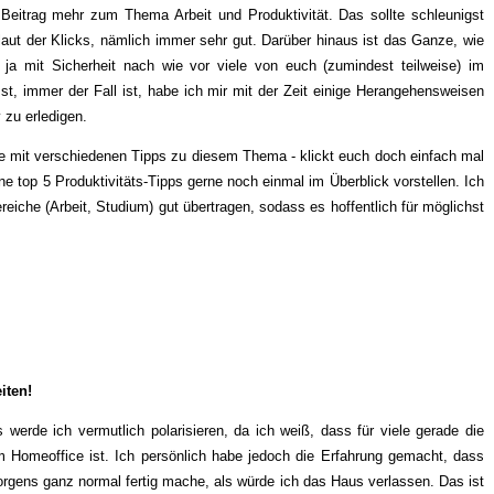
Beitrag mehr zum Thema Arbeit und Produktivität. Das sollte schleunigst
aut der Klicks, nämlich immer sehr gut. Darüber hinaus ist das Ganze, wie
a mit Sicherheit nach wie vor viele von euch (zumindest teilweise) im
sst, immer der Fall ist, habe ich mir mit der Zeit einige Herangehensweisen
 zu erledigen.
räge mit verschiedenen Tipps zu diesem Thema - klickt euch doch einfach mal
e top 5 Produktivitäts-Tipps gerne noch einmal im Überblick vorstellen. Ich
ereiche (Arbeit, Studium) gut übertragen, sodass es hoffentlich für möglichst
eiten!
 werde ich vermutlich polarisieren, da ich weiß, dass für viele gerade die
m Homeoffice ist. Ich persönlich habe jedoch die Erfahrung gemacht, dass
morgens ganz normal fertig mache, als würde ich das Haus verlassen. Das ist