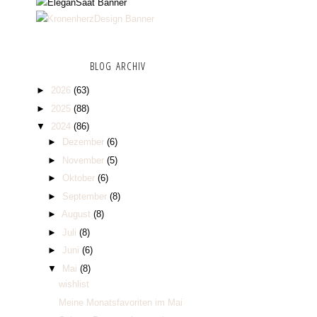
BLOG ARCHIV
►
2026
(63)
►
2025
(88)
▼
2024
(86)
►
Dezember
(6)
►
November
(5)
►
Oktober
(6)
►
September
(8)
►
August
(8)
►
Juli
(8)
►
Juni
(6)
▼
Mai
(8)
wishlist
Meine Monatsfavoriten im Mai