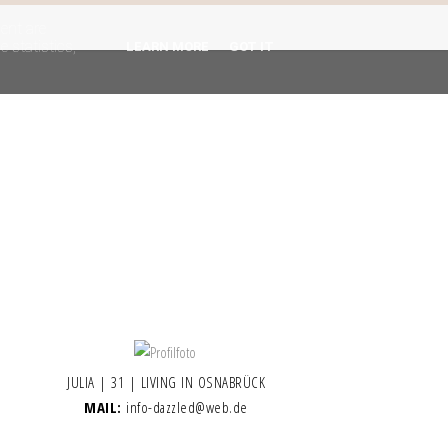
gent are
 statistics,
LEARN MORE
GOT IT
JULIA | 31 | LIVING IN OSNABRÜCK
MAIL:
info-dazzled@web.de