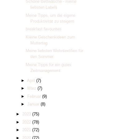
Schöne Bettwäsche - meine
liebsten Labels
Meine Tipps, um die eigene
Produktivität zu steigern
breakfast favourites
Kleine Geschenkideen zum
Muttertag
Meine liebsten Wohntextilien für
den Sommer
Meine Tipps für ein gutes
Zeitmanagement
►
April
(7)
►
März
(7)
►
Februar
(9)
►
Januar
(8)
►
2023
(75)
►
2022
(78)
►
2021
(72)
►
2020
(72)