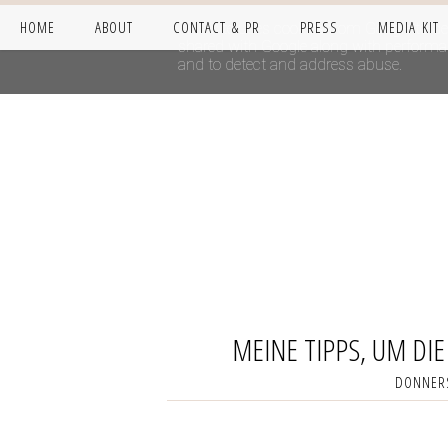
HOME
ABOUT
CONTACT & PR
PRESS
MEDIA KIT
This site uses cookies from Google to del
shared with Google along with performanc
and to detect and address abuse.
MEINE TIPPS, UM DIE
DONNERS