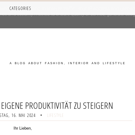
CATEGORIES
iver its services and to analyze traffic. Your IP address and user-a
e and security metrics to ensure quality of service, generate usage
A BLOG ABOUT FASHION, INTERIOR AND LIFESTYLE
 EIGENE PRODUKTIVITÄT ZU STEIGERN
TAG, 16. MAI 2024
•
LIFESTYLE
Ihr Lieben,