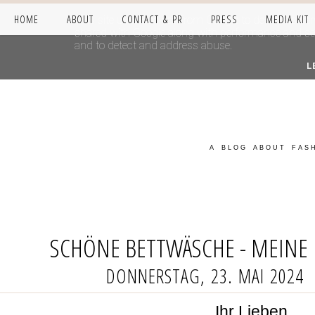
HOME
ABOUT
CONTACT & PR
PRESS
MEDIA KIT
This site uses cookies from Google to deliver its se
shared with Google along with performance and secur
and to detect and address abuse.
L
A BLOG ABOUT FASH
SCHÖNE BETTWÄSCHE - MEINE 
DONNERSTAG, 23. MAI 2024
Ihr Lieben,