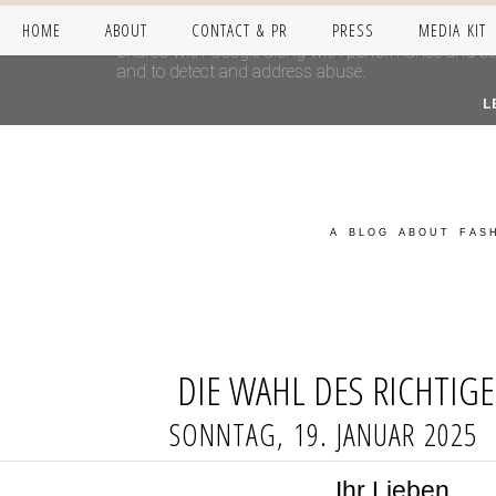
HOME
ABOUT
CONTACT & PR
PRESS
MEDIA KIT
This site uses cookies from Google to deliver its se
shared with Google along with performance and secur
and to detect and address abuse.
L
A BLOG ABOUT FASH
DIE WAHL DES RICHTIG
SONNTAG, 19. JANUAR 2025
Ihr Lieben,