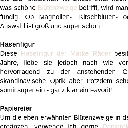
was schöne
Blütenzweige
betrifft, wird m
fündig. Ob Magnolien-, Kirschblüten- 
Auswahl ist groß und super schön!
Hasenfigur
Diese
Hasenfigur der Marke Räder
besit
Jahre, liebe sie jedoch nach wie vor
hervorragend zu der anstehenden Ost
skandinavische Optik aber trotzdem schö
somit super ein - ganz klar ein Favorit!
Papiereier
Um die eben erwähnten Blütenzweige in d
ergänzen, verwende ich gerne
Papiere