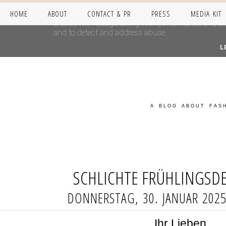
HOME
ABOUT
CONTACT & PR
PRESS
MEDIA KIT
This site uses cookies from Google to deliver its se
shared with Google along with performance and secur
and to detect and address abuse.
L
A BLOG ABOUT FASH
SCHLICHTE FRÜHLINGSD
DONNERSTAG, 30. JANUAR 202
Ihr Lieben,