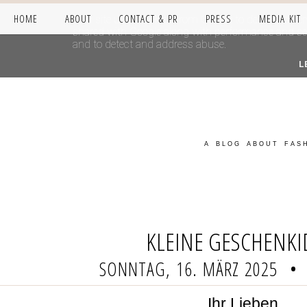
HOME
ABOUT
CONTACT & PR
PRESS
MEDIA KIT
This site uses cookies from Google to deliver its se
shared with Google along with performance and secur
and to detect and address abuse.
L
A BLOG ABOUT FASH
KLEINE GESCHENK
SONNTAG, 16. MÄRZ 2025
•
Ihr Lieben,