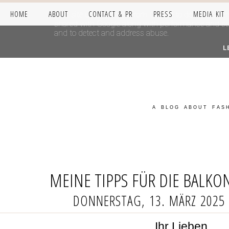
HOME
ABOUT
CONTACT & PR
PRESS
MEDIA KIT
This site uses cookies from Google to deliver its se
shared with Google along with performance and secur
and to detect and address abuse.
L
A BLOG ABOUT FASH
MEINE TIPPS FÜR DIE BALK
DONNERSTAG, 13. MÄRZ 2025
Ihr Lieben,